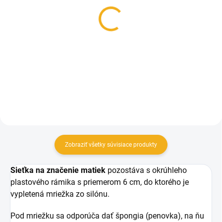
Fixa na matky POSCA
Klietka na matku
PC-5M rôzne farby
vychytávacia-štipec plast
4,40 €
2 €
Detail
Do košíka
Zobraziť všetky súvisiace produkty
Sieťka na značenie matiek
pozostáva s okrúhleho
plastového rámika s priemerom 6 cm, do ktorého je
vypletená mriežka zo silónu.
Pod mriežku sa odporúča dať špongia (penovka), na ňu