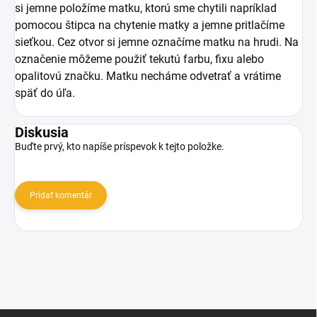
si jemne položíme matku, ktorú sme chytili napríklad
pomocou štipca na chytenie matky a jemne pritlačíme
sieťkou. Cez otvor si jemne označíme matku na hrudi. Na
označenie môžeme použiť tekutú farbu, fixu alebo
opalitovú značku. Matku necháme odvetrať a vrátime
späť do úľa.
Diskusia
Buďte prvý, kto napíše príspevok k tejto položke.
Pridať komentár
Z