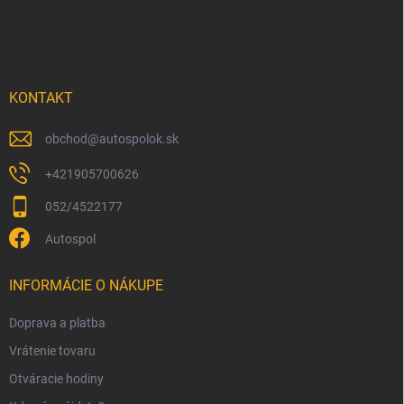
á
p
ä
t
i
KONTAKT
e
obchod
@
autospolok.sk
+421905700626
052/4522177
Autospol
INFORMÁCIE O NÁKUPE
Doprava a platba
Vrátenie tovaru
Otváracie hodiny