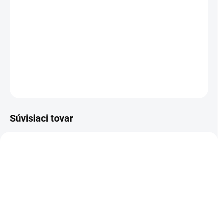
−
+
Pridať do košíka
Pomôcka na jednoduché označenie matky farbou.
DETAILNÉ INFORMÁCIE
OPÝTAŤ SA
Súvisiaci tovar
SKLADOM
SKLADOM