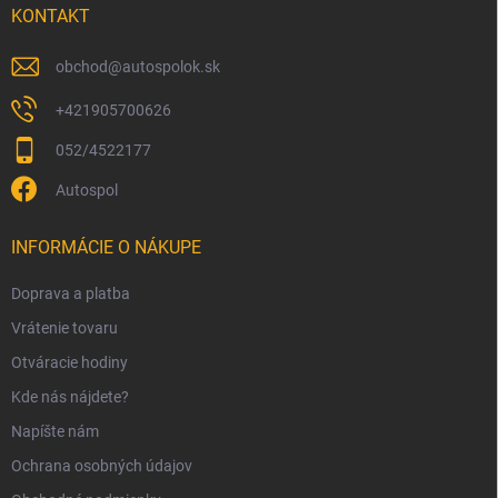
i
KONTAKT
e
obchod
@
autospolok.sk
+421905700626
052/4522177
Autospol
INFORMÁCIE O NÁKUPE
Doprava a platba
Vrátenie tovaru
Otváracie hodiny
Kde nás nájdete?
Napíšte nám
Ochrana osobných údajov