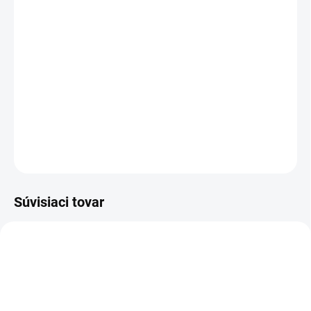
−
+
Pridať do košíka
Prírodný žltý včelí vosk s hmotnosťou 500 g, vhodný na
ďalšie spracovanie (výroba sviečok, výroba obrúskov,
kozmetiky a pod.)
DETAILNÉ INFORMÁCIE
OPÝTAŤ SA
Súvisiaci tovar