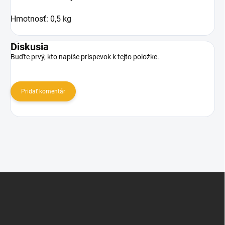
Hmotnosť: 0,5 kg
Diskusia
Buďte prvý, kto napíše príspevok k tejto položke.
Pridať komentár
Z
á
p
ä
t