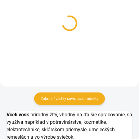
SKLADOM
SKLADOM
Forma na sviečky Anjel
Forma na sviečky Kocka
so včelím plástom
30 €
26 €
Do košíka
Do košíka
Zobraziť všetky súvisiace produkty
Včelí vosk
prírodný žltý, vhodný na ďalšie spracovanie, sa
využíva napríklad v potravinárstve, kozmetike,
elektrotechnike, sklárskom priemysle, umeleckých
remeslách a vo výrobe sviečok.