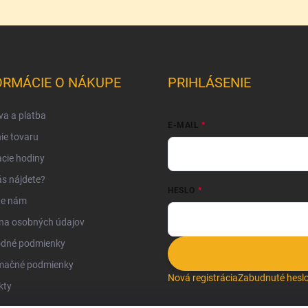
ORMÁCIE O NÁKUPE
PRIHLÁSENIE
a a platba
E-MAIL
ie tovaru
cie hodiny
s nájdete?
HESLO
te nám
na osobných údajov
dné podmienky
mačné podmienky
Nová registrácia
Zabudnuté hesl
kty