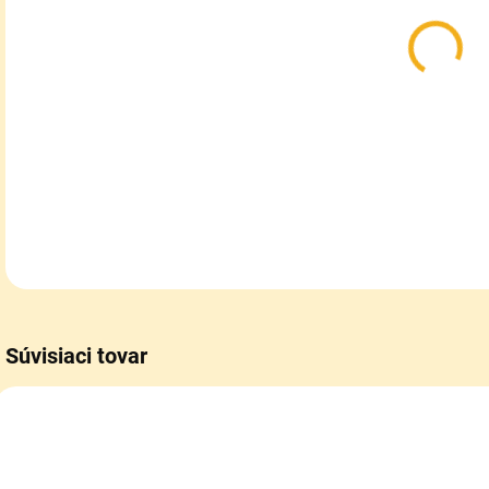
Ves
usil
DETA
Súvisiaci tovar