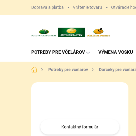
Prejsť
Doprava a platba
Vrátenie tovaru
Otváracie ho
na
obsah
POTREBY PRE VČELÁROV
VÝMENA VOSKU
Domov
Potreby pre včelárov
Darčeky pre včelár
B
o
Máte otázku?
č
n
Obráťte sa na nás.
ý
p
a
Kontaktný formulár
n