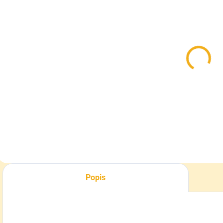
SKLADOM
SKLADOM
Kožená
Návleky na
peňaženka so
nohy včelárske
včelou - ležatá
s
4,50 €
26,90 €
Do košíka
Do košíka
Popis