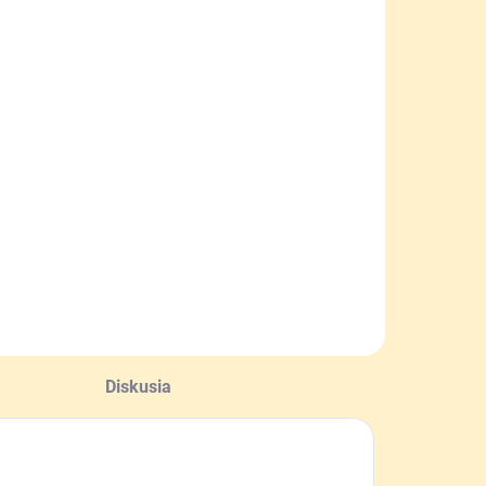
SKLADOM
Dymák
nerezový malý
 vložkou
35,90 €
Do košíka
Diskusia