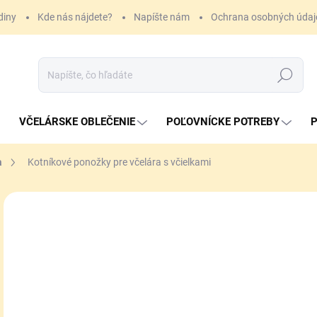
diny
Kde nás nájdete?
Napíšte nám
Ochrana osobných údaj
Hľadať
VČELÁRSKE OBLEČENIE
POĽOVNÍCKE POTREBY
P
a
Kotníkové ponožky pre včelára s včielkami
4,
Jedn
ZVO
cena
VAR
MÔŽ
MOŽ