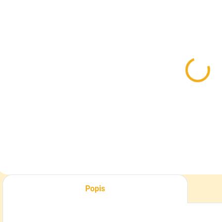
SKLADOM
SKLADOM
Baranica
Flísová
Skogen pre
obojstranná
f
poľovníkov
čiapka Skogen
r
29,90 €
9,90 €
5
Detail
Do košíka
Popis