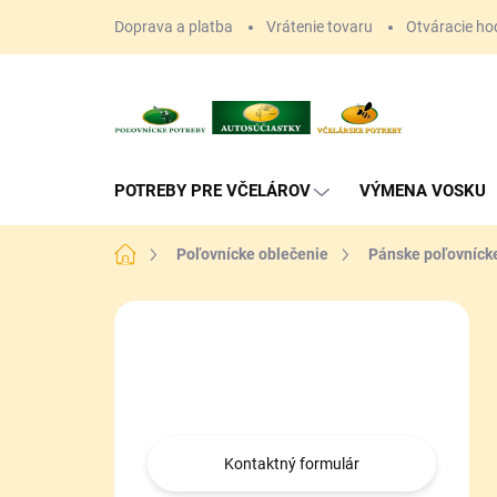
Prejsť
Doprava a platba
Vrátenie tovaru
Otváracie ho
na
obsah
POTREBY PRE VČELÁROV
VÝMENA VOSKU
Domov
Poľovnícke oblečenie
Pánske poľovníck
B
o
Máte otázku?
č
n
Obráťte sa na nás.
ý
p
a
Kontaktný formulár
n