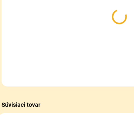
MOŽ
DOR
Veľm
strá
DETA
Súvisiaci tovar