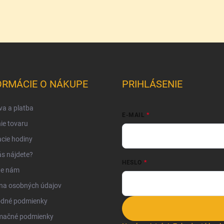
ORMÁCIE O NÁKUPE
PRIHLÁSENIE
a a platba
E-MAIL
ie tovaru
cie hodiny
s nájdete?
HESLO
te nám
na osobných údajov
dné podmienky
mačné podmienky