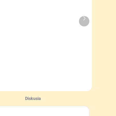
Ďalší
SKLADOM
SKLADOM
produkt
Pinewood
Flísové
lísové
poľovnícke
ukavice
rukavice bez
Samuel
prstov
 €
16,90 €
Detail
Detail
Diskusia