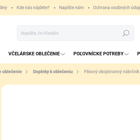
diny
Kde nás nájdete?
Napíšte nám
Ochrana osobných údaj
Hľadať
VČELÁRSKE OBLEČENIE
POĽOVNÍCKE POTREBY
P
e oblečenie
Doplnky k oblečeniu
Flísový obojstranný nákrční
ZNAČKA:
SKOGEN
9,
Jedn
SK
cena
MÔŽ
DO:
11.