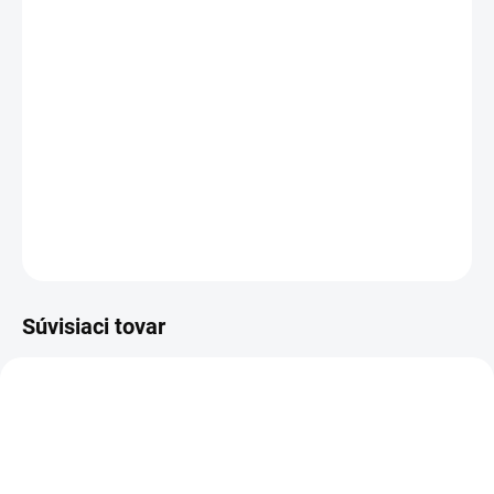
MOŽNOSTI DORUČENIA
−
+
Pridať do košíka
Mikina s kapucňou a zipsom, na ktorej je motív ručiaceho
jeleňa od veľkosti S až po 3XL.
DETAILNÉ INFORMÁCIE
OPÝTAŤ SA
Súvisiaci tovar