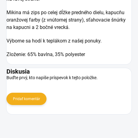
Mikina má zips po celej dĺžke predného dielu, kapucňu
oranžovej farby (z vnútornej strany), sťahovacie šnúrky
na kapucni a 2 bočné vrecká.
Výborne sa hodí k teplákom z našej ponuky.
Zloženie: 65% bavlna, 35% polyester
Diskusia
Buďte prvý, kto napíše príspevok k tejto položke.
Pridať komentár