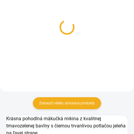
SKLADOM
SKLADOM
Tepláky pre poľovníka
Dr. Hunter Herbst
funkčné celoročné
29,90 €
ponožky
Detail
9,50 €
Detail
Zobraziť všetky súvisiace produkty
Krásna pohodlná mäkučká mikina z kvalitnej
tmavozelenej bavlny s čiernou trvanlivou potlačou jeleňa
na ľavej strane.