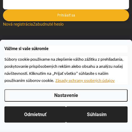
Prihlásiť sa
Nová registrácia
Zabudnuté heslo
VYHĽADÁVANIE
Vážime si vaše súkromie
Hľadať
Súbory cookie používame na zlepšenie vášho zážitku z prehliadania,
poskytovanie prispôsobených reklám alebo obsahu a analýzu našej
návštevnosti. Kliknutím na „Prijať všetko“ súhlasíte s naším
používaním súborov cookie.
Zásady ochrany osobných údajov
Nastavenie
Copyright 2026
Včelárske a poľovnícke potreby AUTOSPOL O.K., s.r.o.
.
Všetky práva vyhradené.
Upraviť nastavenie cookies
Odmietnuť
Súhlasím
Vytvoril Shoptet