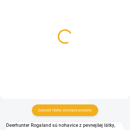
SKLADOM
SKLADOM
Zimná poľovnícka bunda
Dr. Hunter Herbst
Deerhunter Explore
funkčné celoročné
Winter Jacket
ponožky
229,90 €
9,50 €
Detail
Detail
Zobraziť všetky súvisiace produkty
Deerhunter Rogaland sú nohavice z pevnejšej látky,