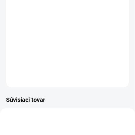
MÔŽEME DORUČIŤ DO:
ZVOĽTE VARIANT
MOŽNOSTI DORUČENIA
−
+
Pridať do košíka
Pohodlné nohavice so strečovými kolenami vhodné na
celoročné nosenie.
DETAILNÉ INFORMÁCIE
OPÝTAŤ SA
Súvisiaci tovar