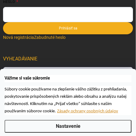
HESLO
Prihlásiť sa
Nová registrácia
Zabudnuté heslo
VYHĽADÁVANIE
Hľadať
Vážime si vaše súkromie
Súbory cookie používame na zlepšenie vášho zážitku z prehliadania,
poskytovanie prispôsobených reklám alebo obsahu a analýzu našej
návštevnosti. Kliknutím na „Prijať všetko“ súhlasíte s naším
používaním súborov cookie.
Zásady ochrany osobných údajov
Copyright 2026
Včelárske a poľovnícke potreby AUTOSPOL O.K., s.r.o.
.
Nastavenie
Všetky práva vyhradené.
Upraviť nastavenie cookies