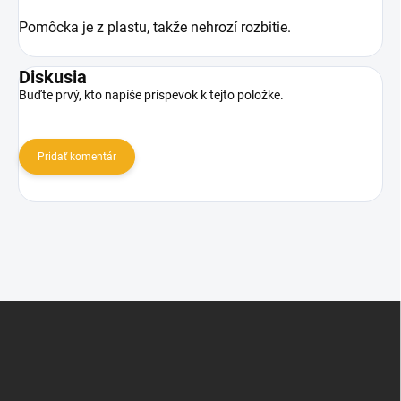
Pomôcka je z plastu, takže nehrozí rozbitie.
Diskusia
Buďte prvý, kto napíše príspevok k tejto položke.
Pridať komentár
Z
á
p
ä
t