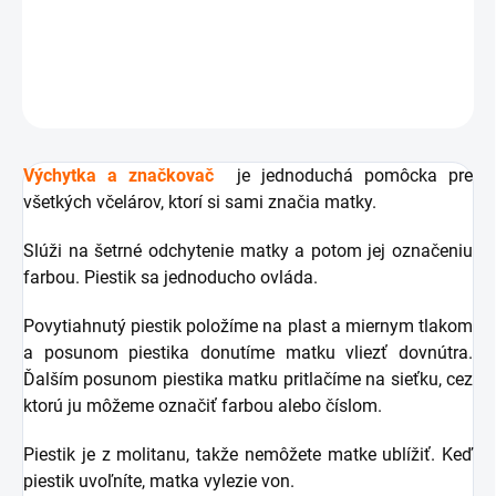
pomôcka pri značení matiek.
DETAILNÉ INFORMÁCIE
OPÝTAŤ SA
Výchytka a značkovač
je jednoduchá pomôcka pre
všetkých včelárov, ktorí si sami značia matky.
Slúži na šetrné odchytenie matky a potom jej označeniu
farbou. Piestik sa jednoducho ovláda.
Povytiahnutý piestik položíme na plast a miernym tlakom
a posunom piestika donutíme matku vliezť dovnútra.
Ďalším posunom piestika matku pritlačíme na sieťku, cez
ktorú ju môžeme označiť farbou alebo číslom.
Piestik je z molitanu, takže nemôžete matke ublížiť. Keď
piestik uvoľníte, matka vylezie von.