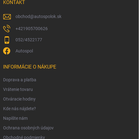
i
KONTAKT
e
obchod
@
autospolok.sk
+421905700626
052/4522177
Autospol
INFORMÁCIE O NÁKUPE
Doprava a platba
Vrátenie tovaru
Otváracie hodiny
Kde nás nájdete?
Napíšte nám
Ochrana osobných údajov
Obchodné podmienky