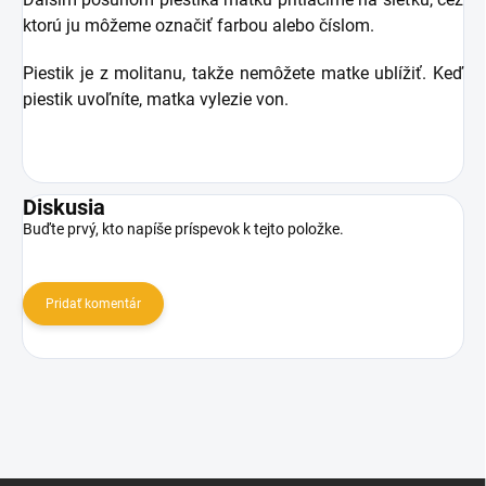
ktorú ju môžeme označiť farbou alebo číslom.
Piestik je z molitanu, takže nemôžete matke ublížiť. Keď
piestik uvoľníte, matka vylezie von.
Diskusia
Buďte prvý, kto napíše príspevok k tejto položke.
Pridať komentár