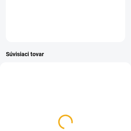
Výchytka a značkovač na včeliu matku zo skla. Vhodná
pomôcka pri značení matiek.
DETAILNÉ INFORMÁCIE
OPÝTAŤ SA
Súvisiaci tovar
SKLADOM
SKLADOM
Značky na matky
Farba na matky fľaštička
farebné s lepidlom
rôzne farby