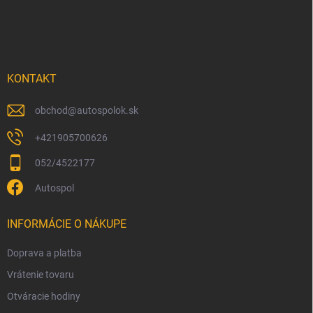
Z
á
p
ä
t
i
KONTAKT
e
obchod
@
autospolok.sk
+421905700626
052/4522177
Autospol
INFORMÁCIE O NÁKUPE
Doprava a platba
Vrátenie tovaru
Otváracie hodiny