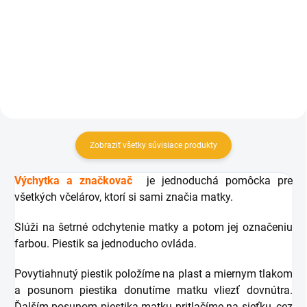
7,80 €
1,50 €
Do košíka
Detail
Zobraziť všetky súvisiace produkty
Výchytka a značkovač
je jednoduchá pomôcka pre
všetkých včelárov, ktorí si sami značia matky.
Slúži na šetrné odchytenie matky a potom jej označeniu
farbou. Piestik sa jednoducho ovláda.
Povytiahnutý piestik položíme na plast a miernym tlakom
a posunom piestika donutíme matku vliezť dovnútra.
Ďalším posunom piestika matku pritlačíme na sieťku, cez