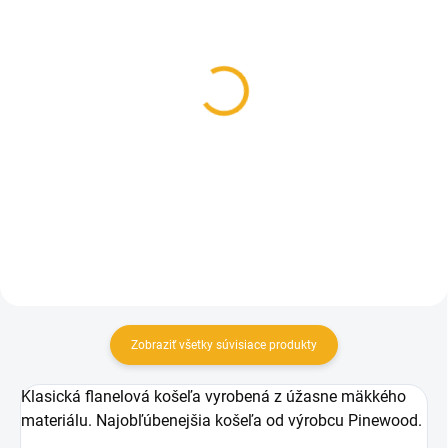
SKLADOM
SKLADOM
Nohavice Pinewood
Pánska minika Pinewood
Furudal Caribou Hunt
Prestwick Exclusive
pánske
109 €
119,90 €
Detail
Detail
Zobraziť všetky súvisiace produkty
Klasická flanelová košeľa vyrobená z úžasne mäkkého
materiálu. Najobľúbenejšia košeľa od výrobcu Pinewood.