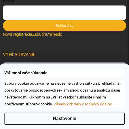
HESLO
Prihlásiť sa
Nová registrácia
Zabudnuté heslo
VYHĽADÁVANIE
Hľadať
Vážime si vaše súkromie
Súbory cookie používame na zlepšenie vášho zážitku z prehliadania,
poskytovanie prispôsobených reklám alebo obsahu a analýzu našej
návštevnosti. Kliknutím na „Prijať všetko“ súhlasíte s naším
používaním súborov cookie.
Zásady ochrany osobných údajov
Copyright 2026
Včelárske a poľovnícke potreby AUTOSPOL O.K., s.r.o.
.
Nastavenie
Všetky práva vyhradené.
Upraviť nastavenie cookies
Vytvoril Shoptet