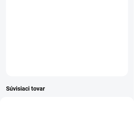
MOŽNOSTI DORUČENIA
−
+
Pridať do košíka
Krásna teplá flanelová košeľa pre poľovníkov a
milovníkov "flaneliek".
DETAILNÉ INFORMÁCIE
OPÝTAŤ SA
Súvisiaci tovar