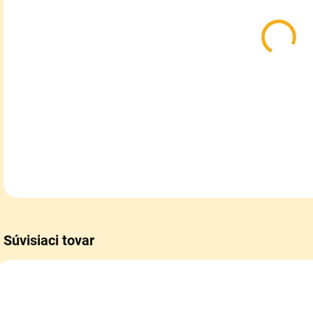
Utep
Vkl
DETA
Súvisiaci tovar