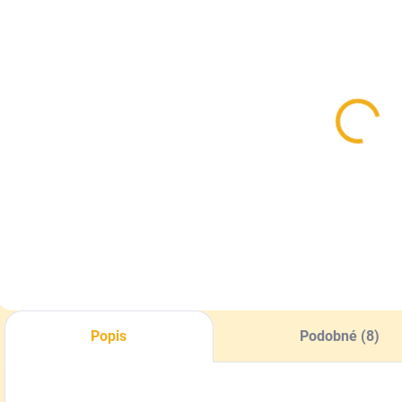
SKLADOM
SKLADOM
Fólia stropná
Mriežka
do úľa
materská
durofólová číra
h
1,90 €
od
2,70 €
3
od
Detail
Detail
Popis
Podobné (8)