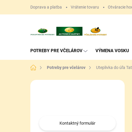
Prejsť
Doprava a platba
Vrátenie tovaru
Otváracie ho
na
obsah
POTREBY PRE VČELÁROV
VÝMENA VOSKU
Domov
Potreby pre včelárov
Uteplivka do úľa Ta
B
o
Máte otázku?
č
n
Obráťte sa na nás.
ý
p
a
Kontaktný formulár
n