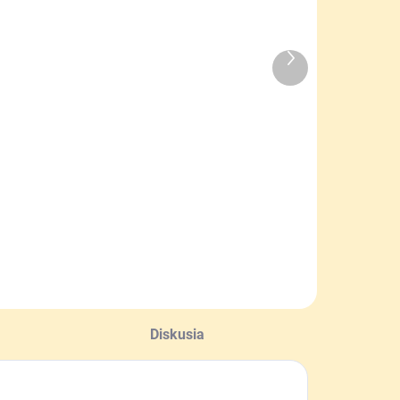
Ďalší
SKLADOM
SKLADOM
produkt
Mriežka
Rukavice
materská
včelárske
rubý plast
Happy bee
,50 €
9,50 €
Detail
Detail
Diskusia