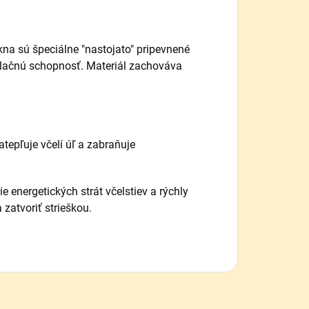
kna sú špeciálne "nastojato" pripevnené
olačnú schopnosť. Materiál zachováva
atepľuje včelí úľ a zabraňuje
ie energetických strát včelstiev a rýchly
 zatvoriť strieškou.