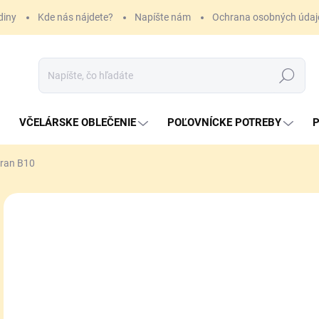
diny
Kde nás nájdete?
Napíšte nám
Ochrana osobných údaj
Hľadať
VČELÁRSKE OBLEČENIE
POĽOVNÍCKE POTREBY
P
tran B10
2,
Jedn
MO
cena
MÔŽ
DO:
1.9.
MOŽ
DOR