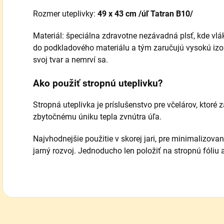
Rozmer uteplivky:
49 x 43 cm /úľ Tatran B10/
Materiál: špeciálna zdravotne nezávadná plsť, kde vlá
do podkladového materiálu a tým zaručujú vysokú iz
svoj tvar a nemrví sa.
Ako použiť stropnú uteplivku?
Stropná uteplivka je príslušenstvo pre včelárov, ktoré z
zbytočnému úniku tepla zvnútra úľa.
Najvhodnejšie použitie v skorej jari, pre minimalizovan
jarný rozvoj. Jednoducho len položiť na stropnú fóliu a