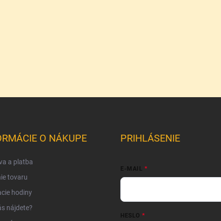
ORMÁCIE O NÁKUPE
PRIHLÁSENIE
a a platba
E-MAIL
ie tovaru
cie hodiny
s nájdete?
HESLO