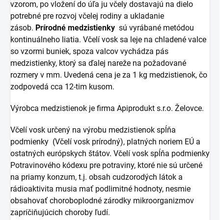
vzorom, po vložení do úľa ju včely dostavajú na dielo
potrebné pre rozvoj včelej rodiny a ukladanie
zásob.
Prírodné medzistienky
sú vyrábané metódou
kontinuálneho liatia. Včelí vosk sa leje na chladené valce
so vzormi buniek, spoza valcov vychádza pás
medzistienky, ktorý sa ďalej nareže na požadované
rozmery v mm. Uvedená cena je za 1 kg medzistienok, čo
zodpovedá cca 12-tim kusom.
Výrobca medzistienok je firma Apiprodukt s.r.o. Želovce.
Včelí vosk určený na výrobu medzistienok spĺňa
podmienky (Včelí vosk prírodný), platných noriem EÚ a
ostatných európskych štátov. Včelí vosk spĺňa podmienky
Potravinového kódexu pre potraviny, ktoré nie sú určené
na priamy konzum, t.j. obsah cudzorodých látok a
rádioaktivita musia mať podlimitné hodnoty, nesmie
obsahovať choroboplodné zárodky mikroorganizmov
zapríčiňujúcich choroby ľudí.