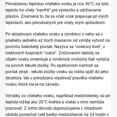
Prirodzenou teplotou včelieho vosku je cca 36°C, na túto
teplotu ho včely "navrhli" pre výstavbu a udržiavanie
plástov. Znamená to, že sa včelí vosk prejavuje pri iných
teplotách, ako prirodzených pre včely, iným spôsobom.
Pri skladovaní včelieho vosku a výrobkov z neho sa v
priebehu jedného až troch mesiacov od výroby vytvorí na
povrchu bielošedý povlak. Nazýva sa "voskový kvet", v
niektorých krajinách "cukor". Znižovaním teploty sa
objem vosku zmenšuje a vzniknutý vnútorný tlak vytláča
na povrch tekuté zložky. Po opätovnom nahriatí sa
povlak stratí - tekuté zložky vosku sa vrátia späť do jeho
štruktúry. Ide o prirodzenú vlastnosť pravého včelieho
vosku, ktorá nie je na závadu.
Výrobky zo včelieho vosku, napríklad medzistienky, sú pri
teplote nižšej ako 20°C krehké a včelár s nimi nemôže
pracovať. Z tohto dôvodu doporučujeme v chladnom
období ponechať celé balíky medzistienok na 24 hodín v