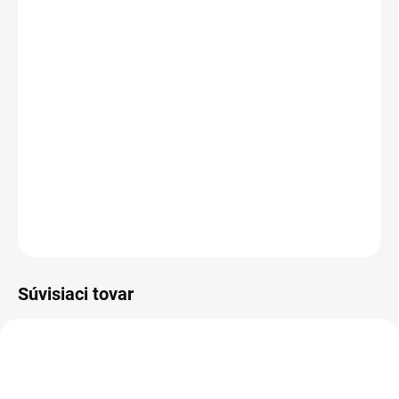
MOŽNOSTI
DORUČENIA
−
+
Pridať do košíka
Prírodné medzistienky vyrábané metódou kontinuálneho
liatia vhodné do úľa Čechoslovák (350 x 270 mm)
DETAILNÉ INFORMÁCIE
OPÝTAŤ SA
Súvisiaci tovar