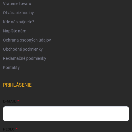
Vrátenie tovaru
Otváracie hodiny
Kde nás nájdete?
Napíšte nám
Ochrana osobných údajov
Obchodné podmienky
Reklamačné podmienky
Kontakty
PRIHLÁSENIE
E-MAIL
HESLO