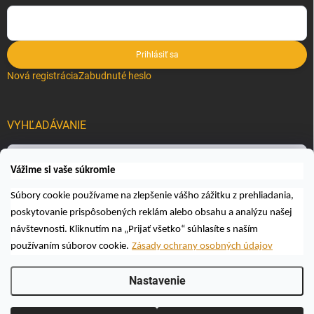
Prihlásiť sa
Nová registrácia
Zabudnuté heslo
VYHĽADÁVANIE
Hľadať
Vážime si vaše súkromie
Súbory cookie používame na zlepšenie vášho zážitku z prehliadania,
poskytovanie prispôsobených reklám alebo obsahu a analýzu našej
návštevnosti. Kliknutím na „Prijať všetko“ súhlasíte s naším
používaním súborov cookie.
Zásady ochrany osobných údajov
Copyright 2026
Včelárske a poľovnícke potreby AUTOSPOL O.K., s.r.o.
.
Nastavenie
Všetky práva vyhradené.
Upraviť nastavenie cookies
Vytvoril Shoptet