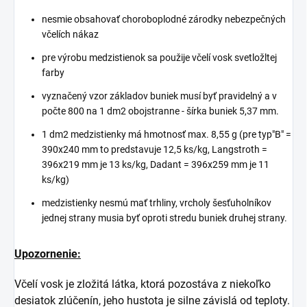
nesmie obsahovať choroboplodné zárodky nebezpečných
včelích nákaz
pre výrobu medzistienok sa použije včelí vosk svetložltej
farby
vyznačený vzor základov buniek musí byť pravidelný a v
počte 800 na 1 dm2 obojstranne - šírka buniek 5,37 mm.
1 dm2 medzistienky má hmotnosť max. 8,55 g (pre typ"B" =
390x240 mm to predstavuje 12,5 ks/kg, Langstroth =
396x219 mm je 13 ks/kg, Dadant = 396x259 mm je 11
ks/kg)
medzistienky nesmú mať trhliny, vrcholy šesťuholníkov
jednej strany musia byť oproti stredu buniek druhej strany.
Upozornenie:
Včelí vosk je zložitá látka, ktorá pozostáva z niekoľko
desiatok zlúčenín, jeho hustota je silne závislá od teploty.