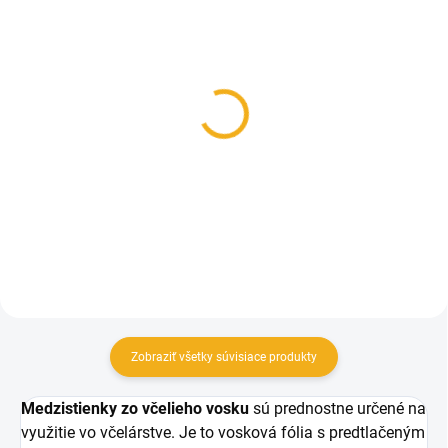
SKLADOM
SKLADOM
Drôtik nerezový 150m
Zatavovač medzistienok
na nerezový drôtik
5 €
53 €
Do košíka
Do košíka
Zobraziť všetky súvisiace produkty
Medzistienky zo včelieho vosku
sú prednostne určené na
využitie vo včelárstve. Je to vosková fólia s predtlačeným