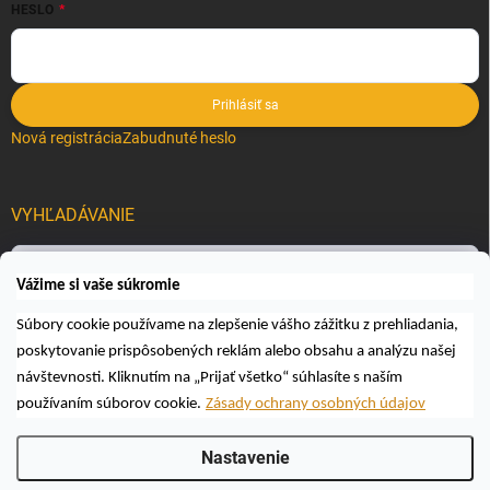
HESLO
Prihlásiť sa
Nová registrácia
Zabudnuté heslo
VYHĽADÁVANIE
Hľadať
Vážime si vaše súkromie
Súbory cookie používame na zlepšenie vášho zážitku z prehliadania,
poskytovanie prispôsobených reklám alebo obsahu a analýzu našej
návštevnosti. Kliknutím na „Prijať všetko“ súhlasíte s naším
používaním súborov cookie.
Zásady ochrany osobných údajov
Copyright 2026
Včelárske a poľovnícke potreby AUTOSPOL O.K., s.r.o.
.
Nastavenie
Všetky práva vyhradené.
Upraviť nastavenie cookies