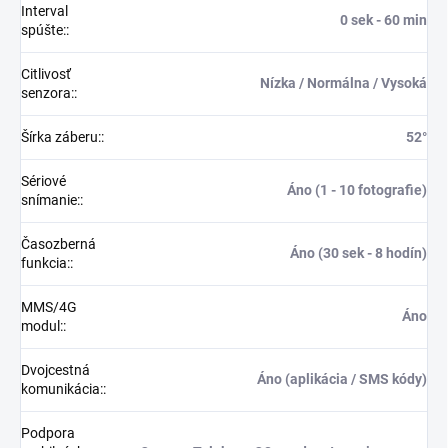
Interval
0 sek - 60 min
spúšte:
:
Citlivosť
Nízka / Normálna / Vysoká
senzora:
:
Šírka záberu:
:
52°
Sériové
Áno (1 - 10 fotografie)
snímanie:
:
Časozberná
Áno (30 sek - 8 hodín)
funkcia:
:
MMS/4G
Áno
modul:
:
Dvojcestná
Áno (aplikácia / SMS kódy)
komunikácia:
:
Podpora