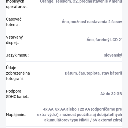
mobilných
Orange, Telekom, O2, prednastavenie v menu
operátorov:
:
Časovač
Áno, možnosť nastavenia 2 časov
fotenia:
:
Vstavaný
Áno, farebný LCD 2"
displej:
:
Jazyk menu:
:
slovenský
Údaje
zobrazené na
Dátum, čas, teplota, stav báterií
fotografii:
:
Podpora
Až do 32 GB
SDHC kariet:
:
4x AA, 8x AA alebo 12x AA (odporúčame pre
Napájanie:
:
extra výdrž), možnosť použitia aj dobíjateľných
akumulátorov typu NiMH / 6V externý zdroj