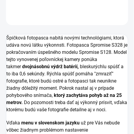
DETAILNÉ INFORMÁCIE
OPÝTAŤ SA
Špičková fotopasca nabitá novými technológiami, ktorá
udáva novú látku výkonnsti. Fotopasca Spromise S328 je
pokračovaním úspešného modelu Spromise S128. Model
tejto vynovenej poľovníckej kamery ponúka
takmer
dvojnásobnú výdrž batérií,
bleskurýchlu spúšť a
to iba 0,6 sekúndy. Rýchla spúšť pomáha "zmraziť"
fotografie, ktoré budú ostré a fotopasci tak neunikne
žiadny dôležitý moment. Pokrok nastal aj v prípade
pohybového snímača,
ktorý zachytáva pohyb až na 25
metrov.
Do pozornosti treba dať aj výkonný prísvit, vďaka
ktorému budú vaše fotografie detailne aj v noci.
Vďaka
menu v slovenskom jazyku
už pre Vás nebude
vôbec žiadnym problémom nastavenie