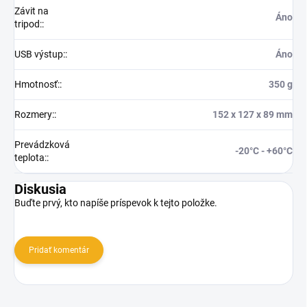
Závit na
Áno
tripod:
:
USB výstup:
:
Áno
Hmotnosť:
:
350 g
Rozmery:
:
152 x 127 x 89 mm
Prevádzková
-20°C - +60°C
teplota:
:
Diskusia
Buďte prvý, kto napíše príspevok k tejto položke.
Pridať komentár