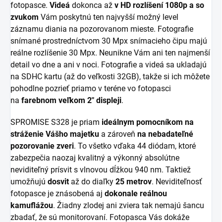
fotopasce.
Videá
dokonca až
v HD rozlíšení 1080p a so
zvukom
Vám poskytnú ten najvyšší možný level
záznamu diania na pozorovanom mieste. Fotografie
snímané prostredníctvom 30 Mpx snímacieho čipu majú
reálne rozlíšenie 30 Mpx. Neunikne Vám ani ten najmenší
detail vo dne a ani v noci. Fotografie a videá sa ukladajú
na SDHC kartu (až do veľkosti 32GB)
, takže si ich môžete
pohodlne pozrieť priamo v teréne vo fotopasci
na
farebnom veľkom 2" displeji
.
SPROMISE S328 je priam
ideálnym pomocníkom na
stráženie Vášho majetku
a zároveň
na nebadateľné
pozorovanie zveri
. To všetko vďaka 44 diódam, ktoré
zabezpečia naozaj kvalitný a výkonný absolútne
neviditeľný prísvit s vlnovou dĺžkou 940 nm. Taktiež
umožňujú
dosvit
až do diaľky
25 metrov
. Neviditeľnosť
fotopasce je znásobená aj
dokonale reálnou
kamuflážou
. Žiadny zlodej ani zviera tak nemajú šancu
zbadať, že sú monitorovaní. Fotopasca Vás dokáže