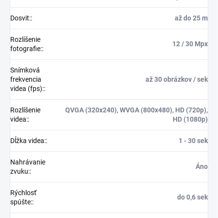
Dosvit:
:
až do 25 m
Rozlíšenie
12 / 30 Mpx
fotografie:
:
Snímková
frekvencia
až 30 obrázkov / sek
videa (fps):
:
Rozlíšenie
QVGA (320x240), WVGA (800x480), HD (720p),
videa:
:
HD (1080p)
Dĺžka videa:
:
1 - 30 sek
Nahrávanie
Áno
zvuku:
:
Rýchlosť
do 0,6 sek
spúšte:
: