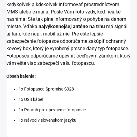
kedykoľvek a kdekoľvek informovať prostredníctvom
MMS alebo e-mailu. Pošle Vám foto vždy, keď nejaké
nasníma. Ste tak plne informovaný o pohybe na danom
mieste. Vďaka
najvýkonnejšej anténe na trhu
má signál
aj tam, kde napr. mobil už nie. Pre ešte lepšie
zabezpečenie fotopasce odporúčame zakúpiť ochranný
kovový box, ktorý je vyrobený presne daný typ fotopasce.
Fotopascu odporúčame upevniť oceľovým zámkom, ktorý
vám ešte viac zabezpečí vašu fotopascu.
Obsah balenia:
1x Fotopasca Spromise S328
1x USB kábel
1x Popruh pre upevnenie fotopasce
1x Návod v slovenskom jazyku