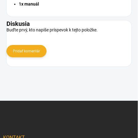
1x manuál
Diskusia
Buďte prvý, kto napíše príspevok k tejto položke.
Pridať komentár
Z
á
p
ä
t
i
KONTAKT