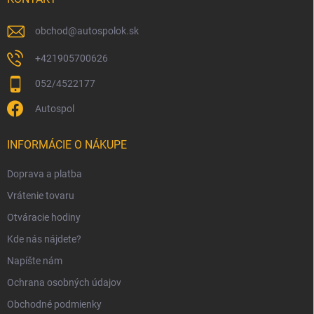
e
obchod
@
autospolok.sk
+421905700626
052/4522177
Autospol
INFORMÁCIE O NÁKUPE
Doprava a platba
Vrátenie tovaru
Otváracie hodiny
Kde nás nájdete?
Napíšte nám
Ochrana osobných údajov
Obchodné podmienky