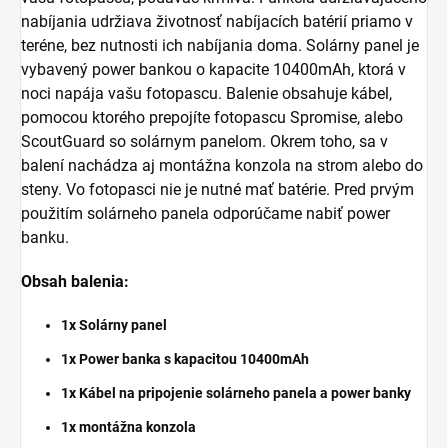
nabíjania udržiava životnosť nabíjacích batérií priamo v
teréne, bez nutnosti ich nabíjania doma. Solárny panel je
vybavený power bankou o kapacite 10400mAh, ktorá v
noci napája vašu fotopascu. Balenie obsahuje kábel,
pomocou ktorého prepojíte fotopascu Spromise, alebo
ScoutGuard so solárnym panelom. Okrem toho, sa v
balení nachádza aj montážna konzola na strom alebo do
steny. Vo fotopasci nie je nutné mať batérie. Pred prvým
použitím solárneho panela odporúčame nabiť power
banku.
Obsah balenia:
1x Solárny panel
1x Power banka s kapacitou 10400mAh
1x Kábel na pripojenie solárneho panela a power banky
1x montážna konzola