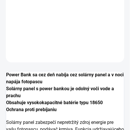
MOŽNOSTI
DORUČENIA
−
+
Pridať do košíka
DETAILNÉ INFORMÁCIE
OPÝTAŤ SA
Power Bank sa cez deň nabíja cez solárny panel a v noci
napája fotopascu
Solárny panel s power bankou je odolný voči vode a
prachu
Obsahuje vysokokapacitné batérie typu 18650
Ochrana proti prebíjaniu
Solárny panel zabezpečí nepretržitý zdroj energie pre
vašu fotopascu, podávač krmiva. Funkcia udržiavajúceho