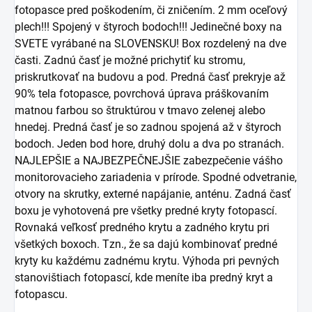
fotopasce pred poškodením, či zničením. 2 mm oceľový
plech!!! Spojený v štyroch bodoch!!! Jedinečné boxy na
SVETE vyrábané na SLOVENSKU! Box rozdelený na dve
časti. Zadnú časť je možné prichytiť ku stromu,
priskrutkovať na budovu a pod. Predná časť prekryje až
90% tela fotopasce, povrchová úprava práškovaním
matnou farbou so štruktúrou v tmavo zelenej alebo
hnedej. Predná časť je so zadnou spojená až v štyroch
bodoch. Jeden bod hore, druhý dolu a dva po stranách.
NAJLEPŠIE a NAJBEZPEČNEJŠIE zabezpečenie vášho
monitorovacieho zariadenia v prírode. Spodné odvetranie,
otvory na skrutky, externé napájanie, anténu. Zadná časť
boxu je vyhotovená pre všetky predné kryty fotopascí.
Rovnaká veľkosť predného krytu a zadného krytu pri
všetkých boxoch. Tzn., že sa dajú kombinovať predné
kryty ku každému zadnému krytu. Výhoda pri pevných
stanovištiach fotopascí, kde meníte iba predný kryt a
fotopascu.