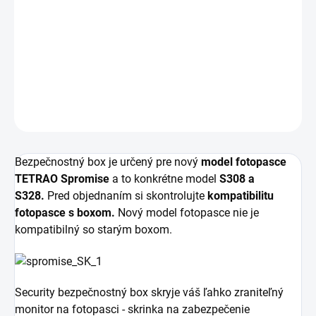
DORUČENIA
−
+
Pridať do košíka
DETAILNÉ INFORMÁCIE
OPÝTAŤ SA
Bezpečnostný box je určený pre nový
model fotopasce
TETRAO Spromise
a to konkrétne model
S308 a
S328.
Pred objednaním si skontrolujte
kompatibilitu
fotopasce s boxom.
Nový model fotopasce nie je
kompatibilný so starým boxom.
Security bezpečnostný box skryje váš ľahko zraniteľný
monitor na fotopasci - skrinka na zabezpečenie