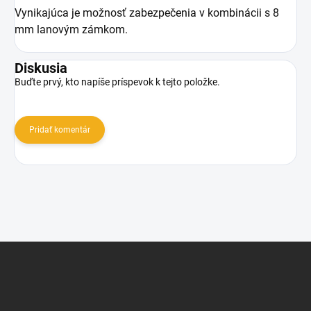
Vynikajúca je možnosť zabezpečenia v kombinácii s 8
mm lanovým zámkom.
Diskusia
Buďte prvý, kto napíše príspevok k tejto položke.
Pridať komentár
Z
á
p
ä
t