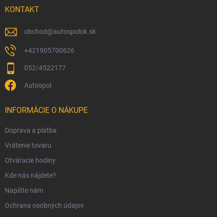
i
KONTAKT
e
obchod
@
autospolok.sk
+421905700626
052/4522177
Autospol
INFORMÁCIE O NÁKUPE
Doprava a platba
Vrátenie tovaru
Otváracie hodiny
Kde nás nájdete?
Napíšte nám
Ochrana osobných údajov