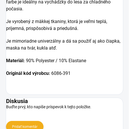
farbe je ideálny na vychádzky do lesa za chladného
počasia.
Je vyrobený z mäkkej tkaniny, ktorá je veľmi teplá,
príjemná, prispôsobivá a priedušná.
Je mimoriadne univerzálny a dá sa použiť aj ako čiapka,
maska na tvár, kukla atď.
Materiál:
90% Polyester / 10% Elastane
Originál kód výrobcu:
6086-391
Diskusia
Buďte prvý, kto napíše príspevok k tejto položke.
Pridať komentár