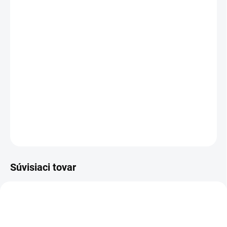
MOŽNOSTI
DORUČENIA
−
+
Pridať do košíka
Multifunkčný nákrčník, čiapka a kukla v jednom z mäkkej
a pohodlnej tkaniny.
DETAILNÉ INFORMÁCIE
OPÝTAŤ SA
Súvisiaci tovar