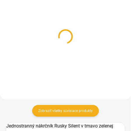
SKLADOM
SKLADOM
Deerhunter Rusky Silent
Pánske termo spodky
Gloves
Termovel WOOL pants
39,90 €
39,90 €
Detail
Detail
Zobraziť všetky súvisiace produkty
Jednostranný nákrčník Rusky Silent v tmavo zelenej