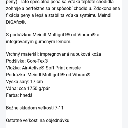
peny). Táto špeciálna pena sa vďaka teplote chodidla
zohreje a perfektne sa prispôsobí chodidlu. Zdokonalená
fixácia peny a lepšia stabilita vďaka systému Meindl
DiGAfix®.
S podrážkou Meindl Multigriff® od Vibram® a
integrovaným gumeným lemom.
Vrchný materiál: impregnovaná nubuková koža
Podšívka: Gore-Tex®
Vložka: Air-Active® Soft Print drysole
Podrážka: Meindl Multigriff® od Vibram®
Výška sáry: 17 cm
Váha: cca 1750 g/pár
Farba: hnedá
Bežne skladom veľkosti 7-11
Ostatné veľkosti na objednávku.