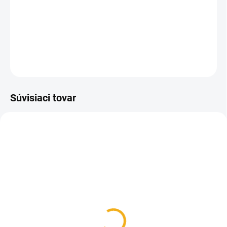
Najúspešnejší a najpredávanejší model poľovníckych a
turistických topánok od firmy MEINDL už 20 rokov!
DETAILNÉ INFORMÁCIE
OPÝTAŤ SA
Súvisiaci tovar
SKLADOM
SKLADOM
Šnúrky do topánok
Vložky do topánok
Meindl
Meindl Island Active