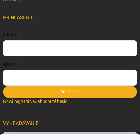
PRIHLÁSENIE
E-MAIL
HESLO
Prihlásiť sa
Nová registrácia
Zabudnuté heslo
VYHĽADÁVANIE
Hľadať