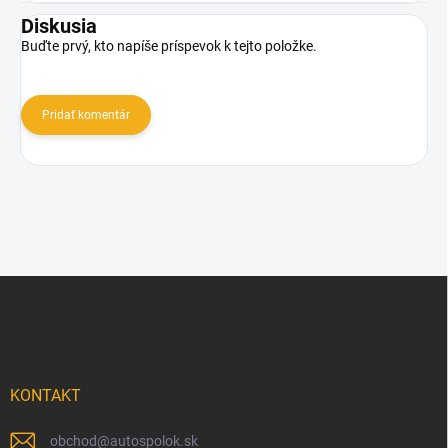
Diskusia
Buďte prvý, kto napíše príspevok k tejto položke.
Pridať komentár
Z
á
p
ä
t
i
KONTAKT
e
obchod
@
autospolok.sk