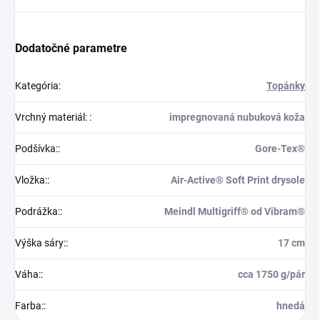
Dodatočné parametre
Kategória
:
Topánky
Vrchný materiál:
:
impregnovaná nubuková koža
Podšívka:
:
Gore-Tex®
Vložka:
:
Air-Active® Soft Print drysole
Podrážka:
:
Meindl Multigriff® od Vibram®
Výška sáry:
:
17 cm
Váha:
:
cca 1750 g/pár
Farba:
:
hnedá