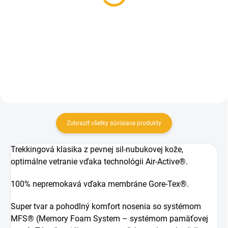
MFS
3,95 €
16,90 €
Detail
Detail
Zobraziť všetky súvisiace produkty
Trekkingová klasika z pevnej sil-nubukovej kože,
optimálne vetranie vďaka technológii Air-Active®.
100% nepremokavá vďaka membráne Gore-Tex®.
Super tvar a pohodlný komfort nosenia so systémom
MFS® (Memory Foam System – systémom pamäťovej