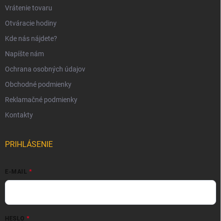
Vrátenie tovaru
Otváracie hodiny
Kde nás nájdete?
Napíšte nám
Ochrana osobných údajov
Obchodné podmienky
Reklamačné podmienky
Kontakty
PRIHLÁSENIE
E-MAIL
HESLO