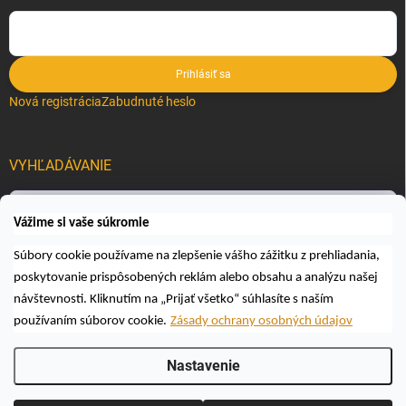
Prihlásiť sa
Nová registrácia
Zabudnuté heslo
VYHĽADÁVANIE
Hľadať
Vážime si vaše súkromie
Súbory cookie používame na zlepšenie vášho zážitku z prehliadania,
poskytovanie prispôsobených reklám alebo obsahu a analýzu našej
návštevnosti. Kliknutím na „Prijať všetko“ súhlasíte s naším
používaním súborov cookie.
Zásady ochrany osobných údajov
Copyright 2026
Včelárske a poľovnícke potreby AUTOSPOL O.K., s.r.o.
.
Nastavenie
Všetky práva vyhradené.
Upraviť nastavenie cookies
Vytvoril Shoptet