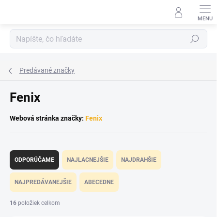
Prejsť
na
obsah
Hľadať
Predávané značky
Fenix
Webová stránka značky:
Fenix
R
a
ODPORÚČAME
NAJLACNEJŠIE
NAJDRAHŠIE
d
e
NAJPREDÁVANEJŠIE
ABECEDNE
n
i
16
položiek celkom
e