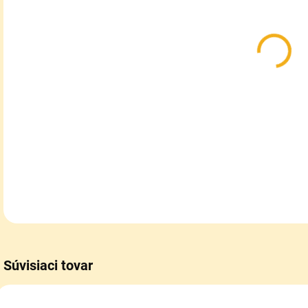
MOŽ
DOR
Takt
V2.0
TK09
závi
DETA
Súvisiaci tovar