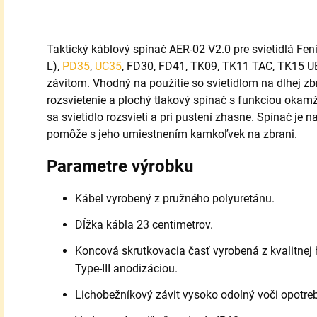
Taktický káblový spínač AER-02 V2.0 pre svietidlá Fen
L),
PD35
,
UC35
, FD30, FD41, TK09, TK11 TAC, TK15 U
závitom. Vhodný na použitie so svietidlom na dlhej zbra
rozsvietenie a plochý tlakový spínač s funkciou okamž
sa svietidlo rozsvieti a pri pustení zhasne. Spínač j
pomôže s jeho umiestnením kamkoľvek na zbrani.
Parametre výrobku
Kábel vyrobený z pružného polyuretánu.
Dĺžka kábla 23 centimetrov.
Koncová skrutkovacia časť vyrobená z kvalitnej h
Type-III anodizáciou.
Lichobežníkový závit vysoko odolný voči opotre