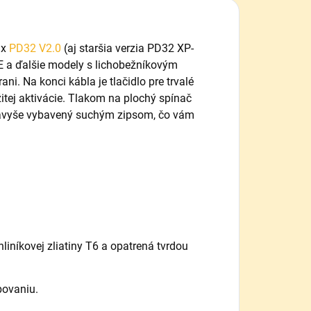
ix
PD32 V2.0
(aj staršia verzia PD32 XP-
E a ďalšie modely s lichobežníkovým
ni. Na konci kábla je tlačidlo pre trvalé
itej aktivácie. Tlakom na plochý spínač
e navyše vybavený suchým zipsom, čo vám
liníkovej zliatiny T6 a opatrená tvrdou
bovaniu.