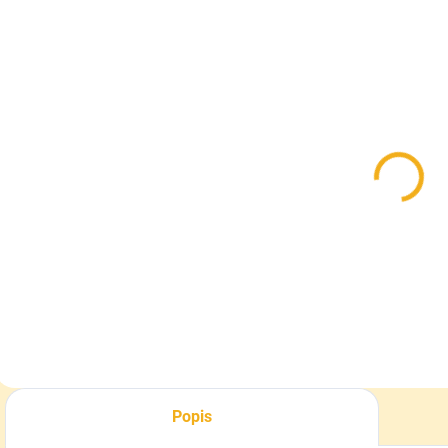
SKLADOM
Nabíjateľné
LED svietidlo
Fenix TK11R
83 €
Do košíka
Popis