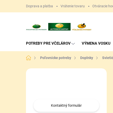
Prejsť
Doprava a platba
Vrátenie tovaru
Otváracie ho
na
obsah
POTREBY PRE VČELÁROV
VÝMENA VOSKU
Domov
Poľovnícke potreby
Doplnky
Svieti
B
o
Máte otázku?
č
n
Obráťte sa na nás.
ý
p
a
Kontaktný formulár
n