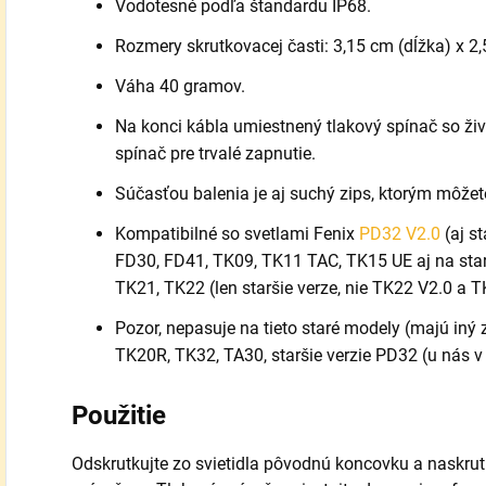
Vodotesné podľa štandardu IP68.
Rozmery skrutkovacej časti: 3,15 cm (dĺžka) x 2,
Váha 40 gramov.
Na konci kábla umiestnený tlakový spínač so ži
spínač pre trvalé zapnutie.
Súčasťou balenia je aj suchý zips, ktorým môžet
Kompatibilné so svetlami Fenix
PD32 V2.0
(aj s
FD30, FD41, TK09, TK11 TAC, TK15 UE aj na star
TK21, TK22 (len staršie verze, nie TK22 V2.0 a 
Pozor, nepasuje na tieto staré modely (majú iný 
TK20R, TK32, TA30, staršie verzie PD32 (u nás v
Použitie
Odskrutkujte zo svietidla pôvodnú koncovku a naskru