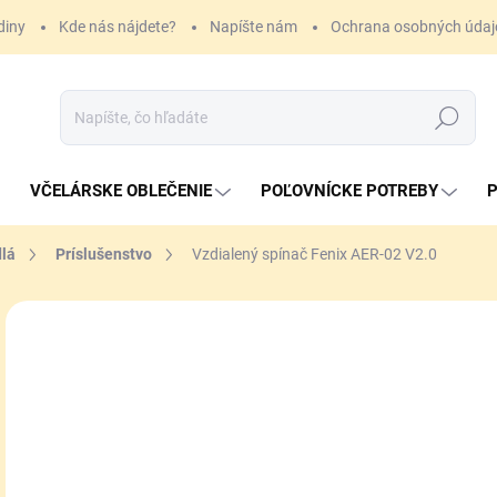
diny
Kde nás nájdete?
Napíšte nám
Ochrana osobných údaj
Hľadať
VČELÁRSKE OBLEČENIE
POĽOVNÍCKE POTREBY
P
dlá
Príslušenstvo
Vzdialený spínač Fenix AER-02 V2.0
ZNAČKA:
FENIX
19
Jedn
SK
cena
MÔŽ
DO:
10.