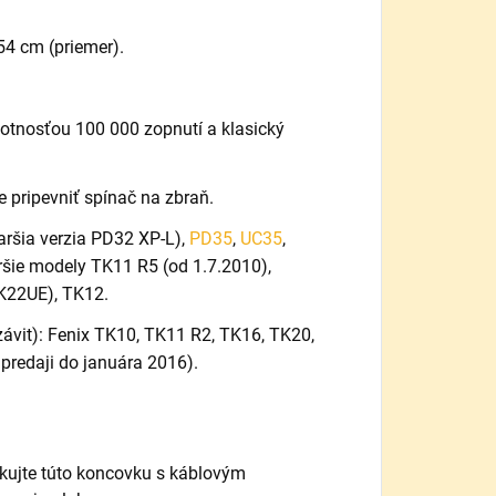
54 cm (priemer).
votnosťou 100 000 zopnutí a klasický
e pripevniť spínač na zbraň.
taršia verzia PD32 XP-L),
PD35
,
UC35
,
šie modely TK11 R5 (od 1.7.2010),
TK22UE), TK12.
závit): Fenix TK10, TK11 R2, TK16, TK20,
 predaji do januára 2016).
tkujte túto koncovku s káblovým