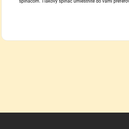
spínačom. Tlakový spínač umiestnite do vami prefero