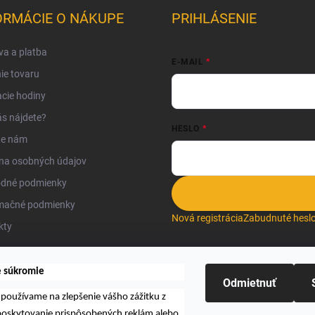
ORMÁCIE O NÁKUPE
PRIHLÁSENIE
a a platba
E-MAIL
ie tovaru
cie hodiny
s nájdete?
HESLO
te nám
na osobných údajov
dné podmienky
mačné podmienky
Nová registrácia
Zabudnuté hesl
kty
e súkromie
Odmietnuť
používame na zlepšenie vášho zážitku z
Hľadať
 poskytovanie prispôsobených reklám alebo