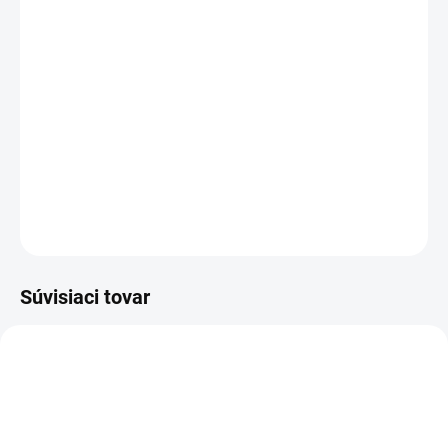
MOŽNOSTI DORUČENIA
−
+
Pridať do košíka
Farebný filter Fenix AD302-R, AD302-G pre svietidlá Fenix TK11,
TK12.
DETAILNÉ INFORMÁCIE
OPÝTAŤ SA
Súvisiaci tovar