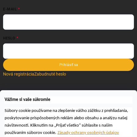
E-MAIL
HESLO
Prihlásiť sa
Nová registrácia
Zabudnuté heslo
VYHĽADÁVANIE
Vážime si vaše súkromie
Hľadať
Súbory cookie používame na zlepšenie vášho zážitku z prehliadania,
poskytovanie prispôsobených reklám alebo obsahu a analýzu našej
návštevnosti. Kliknutím na „Prijať všetko“ súhlasíte s naším
používaním súborov cookie.
Zásady ochrany osobných údajov