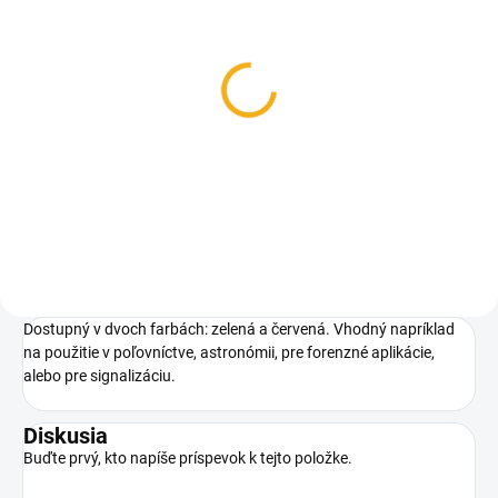
SKLADOM
LED Baterka FENIX TK22
TAC
117,60 €
Do košíka
Dostupný v dvoch farbách: zelená a červená. Vhodný napríklad
na použitie v poľovníctve, astronómii, pre forenzné aplikácie,
alebo pre signalizáciu.
Diskusia
Buďte prvý, kto napíše príspevok k tejto položke.