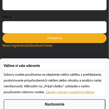
HESLO
Prihlásiť sa
Nová registrácia
Zabudnuté heslo
VYHĽADÁVANIE
Vážime si vaše súkromie
Hľadať
Súbory cookie používame na zlepšenie vášho zážitku z prehliadania,
poskytovanie prispôsobených reklám alebo obsahu a analýzu našej
návštevnosti. Kliknutím na „Prijať všetko“ súhlasíte s naším
používaním súborov cookie.
Zásady ochrany osobných údajov
Nastavenie