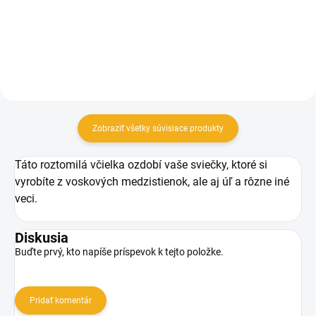
Do košíka
Zobraziť všetky súvisiace produkty
Táto roztomilá včielka ozdobí vaše sviečky, ktoré si
vyrobíte z voskových medzistienok, ale aj úľ a rôzne iné
veci.
Diskusia
Buďte prvý, kto napíše príspevok k tejto položke.
Pridať komentár