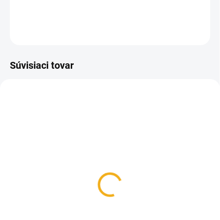
DETAILNÉ INFORMÁCIE
OPÝTAŤ SA
Súvisiaci tovar
SKLADOM
SKLADOM
Medzistienky rozmer B
Forma na sviečky
39 x 24 cm
Slamený kôš na roje
malý
17,50 €
10 €
Do košíka