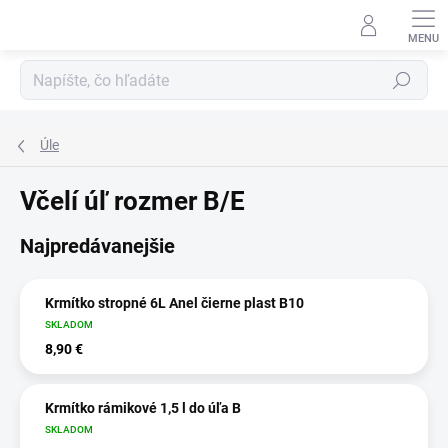
Prejsť
na
obsah
Hľadať
Úle
Včelí úľ rozmer B/E
Najpredávanejšie
Krmítko stropné 6L Anel čierne plast B10
SKLADOM
8,90 €
Krmítko rámikové 1,5 l do úľa B
SKLADOM