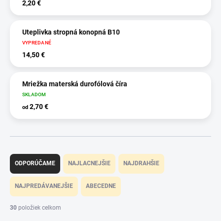
2,20 €
Uteplivka stropná konopná B10
VYPREDANÉ
14,50 €
Mriežka materská durofólová číra
SKLADOM
2,70 €
od
R
a
ODPORÚČAME
NAJLACNEJŠIE
NAJDRAHŠIE
d
e
NAJPREDÁVANEJŠIE
ABECEDNE
n
i
30
položiek celkom
e