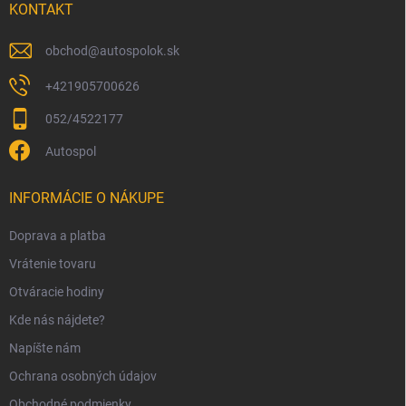
i
KONTAKT
e
obchod
@
autospolok.sk
+421905700626
052/4522177
Autospol
INFORMÁCIE O NÁKUPE
Doprava a platba
Vrátenie tovaru
Otváracie hodiny
Kde nás nájdete?
Napíšte nám
Ochrana osobných údajov
Obchodné podmienky