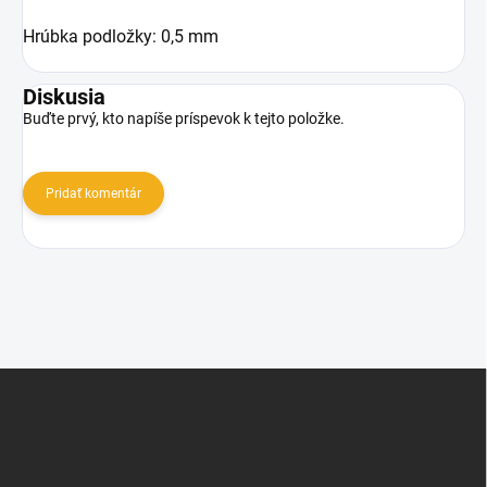
Hrúbka podložky: 0,5 mm
Diskusia
Buďte prvý, kto napíše príspevok k tejto položke.
Pridať komentár
Z
á
p
ä
t