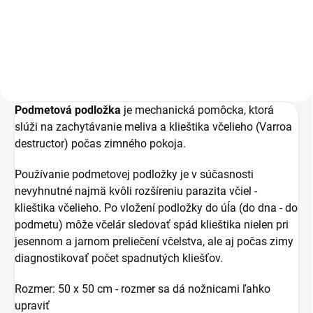
Detail
Do košíka
Podmetová podložka
je mechanická pomôcka, ktorá
slúži na zachytávanie meliva a klieštika včelieho (Varroa
destructor) počas zimného pokoja.
Používanie podmetovej podložky je v súčasnosti
nevyhnutné najmä kvôli rozšíreniu parazita včiel -
klieštika včelieho. Po vložení podložky do úĺa (do dna - do
podmetu) môže včelár sledovať spád klieštika nielen pri
jesennom a jarnom preliečení včelstva, ale aj počas zimy
diagnostikovať počet spadnutých kliešťov.
Rozmer: 50 x 50 cm - rozmer sa dá nožnicami ľahko
upraviť