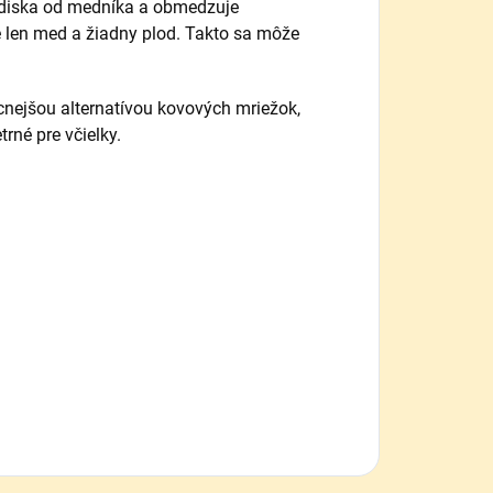
odiska od medníka a obmedzuje
e len med a žiadny plod. Takto sa môže
nejšou alternatívou kovových mriežok,
rné pre včielky.