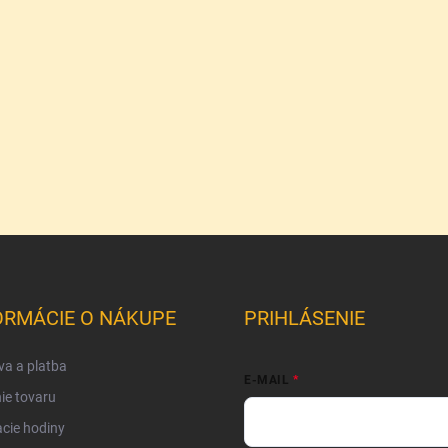
ORMÁCIE O NÁKUPE
PRIHLÁSENIE
a a platba
E-MAIL
ie tovaru
cie hodiny