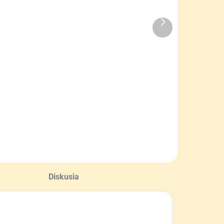
Ďalší
MOMENTÁLNE
SKLADOM
produkt
NEDOSTUPNÉ
Dno úľa CS
no úľa B10
základ
áklad
37 €
37 €
Do košíka
Do košíka
Diskusia