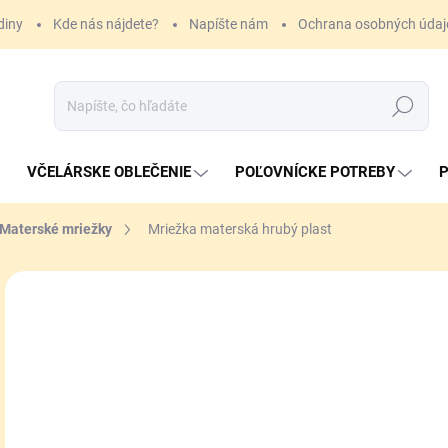
diny
Kde nás nájdete?
Napíšte nám
Ochrana osobných údaj
Hľadať
VČELÁRSKE OBLEČENIE
POĽOVNÍCKE POTREBY
P
Materské mriežky
Mriežka materská hrubý plast
3,
Jedn
ZVO
cena
VAR
MÔŽ
MOŽ