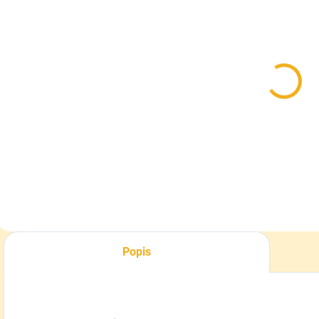
MOMENTÁLNE
SKLADOM
NEDOSTUPNÉ
Uteplivka
Uteplivka do
D
tabuľa 140 x
úľa Tatran B10
z
80
2,90 €
14,90 €
Do košíka
Do košíka
Popis