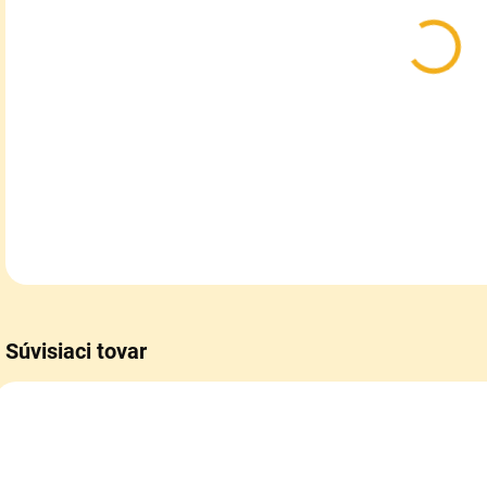
Mat
DETA
Súvisiaci tovar