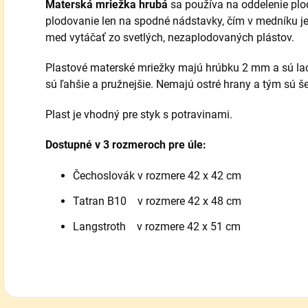
Materská mriežka hrubá
sa používa na oddelenie pl
plodovanie len na spodné nádstavky, čím v medníku j
med vytáčať zo svetlých, nezaplodovaných plástov.
Plastové materské mriežky majú hrúbku 2 mm a sú lac
sú ľahšie a pružnejšie. Nemajú ostré hrany a tým sú šet
Plast je vhodný pre styk s potravinami.
Dostupné v 3 rozmeroch pre úle:
Čechoslovák v rozmere 42 x 42 cm
Tatran B10 v rozmere 42 x 48 cm
Langstroth v rozmere 42 x 51 cm