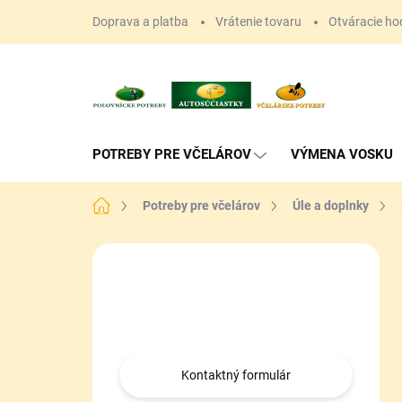
Prejsť
Doprava a platba
Vrátenie tovaru
Otváracie ho
na
obsah
POTREBY PRE VČELÁROV
VÝMENA VOSKU
Domov
Potreby pre včelárov
Úle a doplnky
B
o
Máte otázku?
č
n
Obráťte sa na nás.
ý
p
a
Kontaktný formulár
n