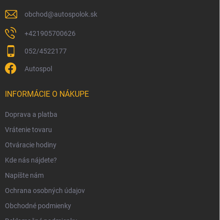
e
obchod
@
autospolok.sk
+421905700626
052/4522177
Autospol
INFORMÁCIE O NÁKUPE
Doprava a platba
Vrátenie tovaru
Otváracie hodiny
Kde nás nájdete?
Napíšte nám
Ochrana osobných údajov
Obchodné podmienky