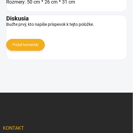
Rozmery: 50 cm * 26 cm * 31 cm
Diskusia
Buďte prvý, kto napíše príspevok k tejto položke.
Pridať komentár
Z
á
p
ä
t
i
KONTAKT