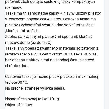
poľovník zbalí do tejto cestovnej tašky kompaktných
rozmerov.
Taška má tri samostatné kapsy + hlavný úložný priestor
v celkovom objeme cca 40 litrov. Cestovná taška má
plastovú vyberateľnú výstuhu dna vo vnútornej časti,
,ktorá sa ľahko čistí.
Zapína sa kvalitnými plastovými sponami, ktoré sú
mrazuvzdorné (až do -20C).
Taška je vyrobená z kvalitného materiálu so záterom z
recyklovaného PVC s certifikátom OEKOTex a REACH ,
bez obsahu ftalátov a má na spodnej časti plastové
chrániče dna.
Cestovnú tašku je možné prať v práčke pri maximálnej
teplote 30 °C.
Na prednej strane je výšivka jeleňa.
Nosnosť cestovnej taška: 10 kg
Objem: 40 litrov