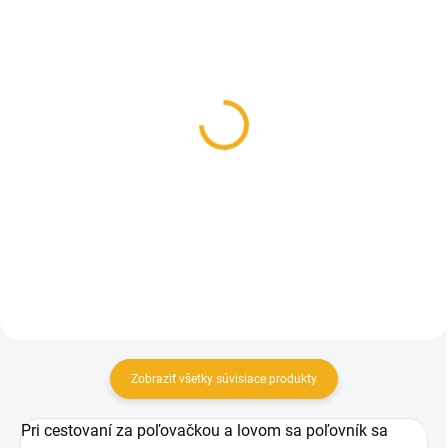
VYPREDANÉ
SKLADOM
Poľovnícky batoh
Nôž Morakniv
STANDARD 20 litr. Oliva
Companion F Orange
nerez
39,90 €
14,90 €
Detail
Do košíka
Zobraziť všetky súvisiace produkty
Pri cestovaní za poľovačkou a lovom sa poľovník sa