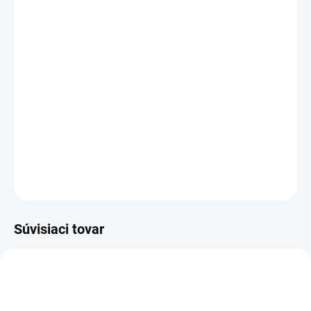
MOŽNOSTI
DORUČENIA
−
+
Pridať do košíka
Cestovná taška pre poľovníka s výšivkou jeleňa a s
objemom 40 litrov.
DETAILNÉ INFORMÁCIE
OPÝTAŤ SA
Súvisiaci tovar