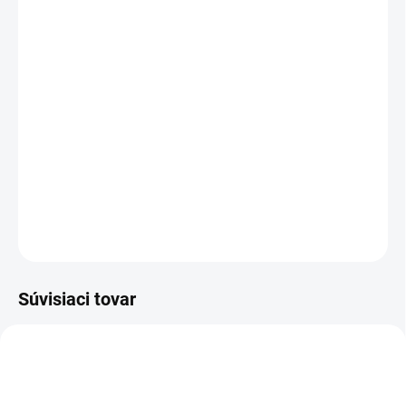
MOŽNOSTI
DORUČENIA
−
+
Pridať do košíka
Lovecká dýka s veľmi širokou čepeľou, na ktorej je
obrázok a nápis "Lovu zdar".
DETAILNÉ INFORMÁCIE
OPÝTAŤ SA
Súvisiaci tovar