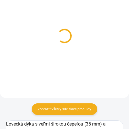
SKLADOM
SKLADOM
Vreckový nôž Mikov
Vreckový nôž Mikov
Praktik 115-NH-2/AK
Praktik 115-XH-3/PK
oranžový
24,30 €
34,10 €
Do košíka
Do košíka
Zobraziť všetky súvisiace produkty
Lovecká dýka s veľmi širokou čepeľou (35 mm) a