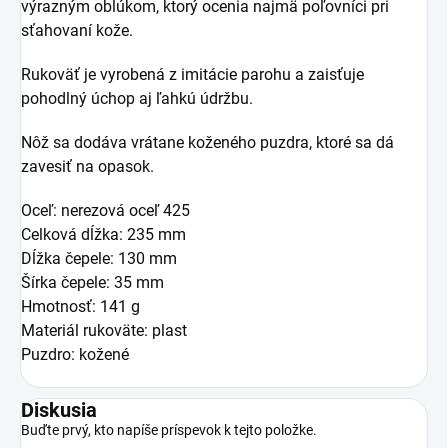
výrazným oblúkom, ktorý ocenia najmä poľovníci pri
sťahovaní kože.
Rukoväť je vyrobená z imitácie parohu a zaisťuje
pohodlný úchop aj ľahkú údržbu.
Nôž sa dodáva vrátane koženého puzdra, ktoré sa dá
zavesiť na opasok.
Oceľ: nerezová oceľ 425
Celková dĺžka: 235 mm
Dĺžka čepele: 130 mm
Šírka čepele: 35 mm
Hmotnosť: 141 g
Materiál rukoväte: plast
Puzdro: kožené
Diskusia
Buďte prvý, kto napíše príspevok k tejto položke.