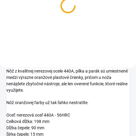
Lovecká dýka Mikov
Lovecká dýka Mikov
Rover 382-NH-1
SKAUT 375-NH-1
43,60 €
35,20 €
Do košíka
Do košíka
Nôž z kvalitnej nerezovej ocele 440A, pílka a parák sú umiestnené
medzi výrazne oranžové plastové črienky, pričom u noža
nenájdete zbytočné nástroje, ale len overené funkcie, ktoré reálne
využijete.
Nôž oranžovej farby už tak ľahko nestratíte.
Oceľ: nerezová oceľ 440A - 56HRC
Celková dĺžka: 198 mm
Dĺžka čepele: 90 mm
Šírka čepele: 15 mm