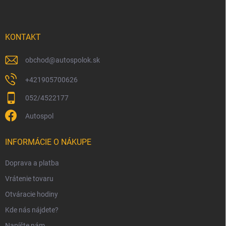
p
ä
t
i
KONTAKT
e
obchod
@
autospolok.sk
+421905700626
052/4522177
Autospol
INFORMÁCIE O NÁKUPE
Doprava a platba
Vrátenie tovaru
Otváracie hodiny
Kde nás nájdete?
Napíšte nám