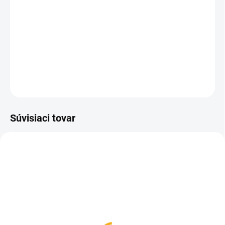
Poľovnícky zatvárací nôž od tradičného českého výrobcu nožov
Mikov sa stane Vaším skvelým spoločníkom na love vďaka
funkciám, ktoré potrebuje každý poľovník.
DETAILNÉ INFORMÁCIE
OPÝTAŤ SA
Súvisiaci tovar
SKLADOM
SKLADOM