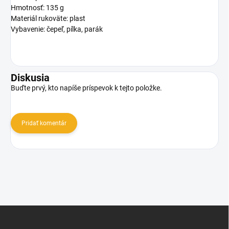
Hmotnosť: 135 g
Materiál rukoväte: plast
Vybavenie: čepeľ, pílka, parák
Diskusia
Buďte prvý, kto napíše príspevok k tejto položke.
Pridať komentár
Z
á