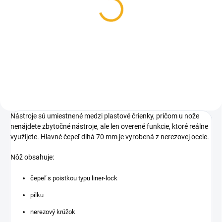
Lovecká dýka Mikov
Lovecká dýka Mikov
Rover 382-NH-1
SKAUT 375-NH-1
43,60 €
35,20 €
Do košíka
Do košíka
Nástroje sú umiestnené medzi plastové črienky, pričom u nože
nenájdete zbytočné nástroje, ale len overené funkcie, ktoré reálne
využijete. Hlavné čepeľ dlhá 70 mm je vyrobená z nerezovej ocele.
Nôž obsahuje:
čepeľ s poistkou typu liner-lock
pílku
nerezový krúžok