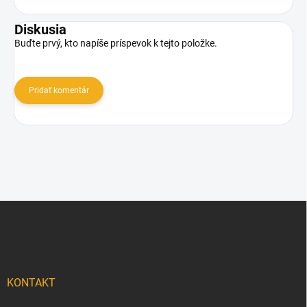
Diskusia
Buďte prvý, kto napíše príspevok k tejto položke.
Pridať komentár
Z
á
p
ä
t
i
KONTAKT
e