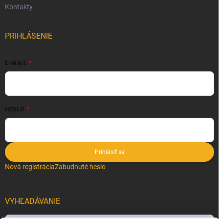
Kontakty
PRIHLÁSENIE
E-MAIL
HESLO
Prihlásiť sa
Nová registrácia
Zabudnuté heslo
VYHĽADÁVANIE