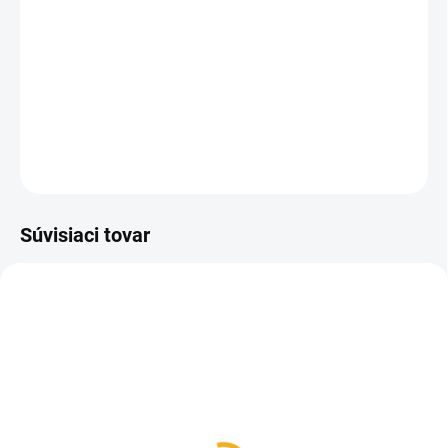
Multifukčný nôž 115-NH-2/AK od tradičného českého výrobcu
nožov Mikov sa môže stať Vaším skvelým spoločníkom na
cestách, vďaka mnohým užitočným funkciám.
DETAILNÉ INFORMÁCIE
OPÝTAŤ SA
Súvisiaci tovar
SKLADOM
SKLADOM