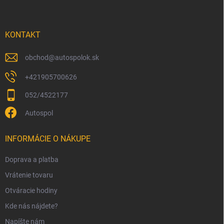
p
ä
t
i
KONTAKT
e
obchod
@
autospolok.sk
+421905700626
052/4522177
Autospol
INFORMÁCIE O NÁKUPE
Doprava a platba
Vrátenie tovaru
Otváracie hodiny
Kde nás nájdete?
Napíšte nám