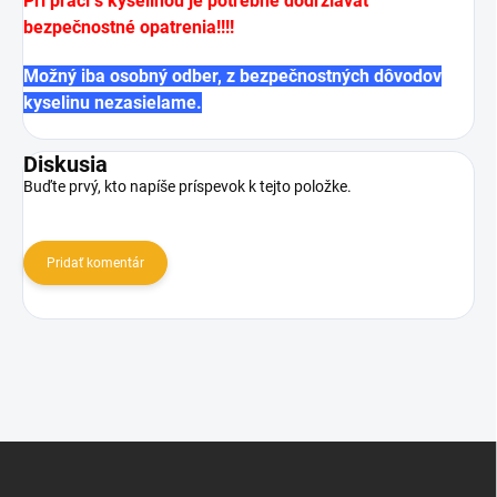
Pri práci s kyselinou je potrebné dodržiavať
bezpečnostné opatrenia!!!!
Možný iba osobný odber, z bezpečnostných dôvodov
kyselinu nezasielame.
Diskusia
Buďte prvý, kto napíše príspevok k tejto položke.
Pridať komentár
Z
á