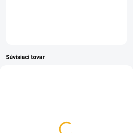
Kyselina mravčia 85% sa používa pri liečení varroázy vo
včelstve.
DETAILNÉ INFORMÁCIE
OPÝTAŤ SA
Súvisiaci tovar
SKLADOM
SKLADOM
Odparovač kyseliny
Odparovač kyseliny
mravčej plochý YANNICK
mravčej rámikový