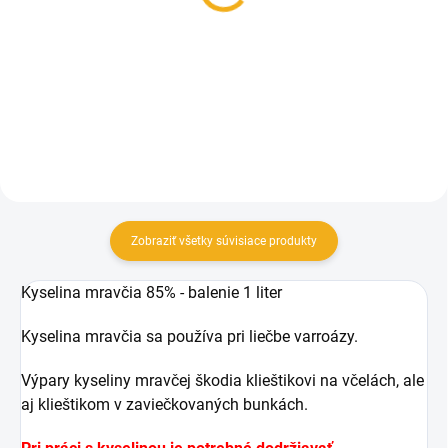
Nassenheider
5,90 €
7,50 €
Do košíka
Do košíka
Zobraziť všetky súvisiace produkty
Kyselina mravčia 85% - balenie 1 liter
Kyselina mravčia sa používa pri liečbe varroázy.
Výpary kyseliny mravčej škodia klieštikovi na včelách, ale
aj klieštikom v zaviečkovaných bunkách.