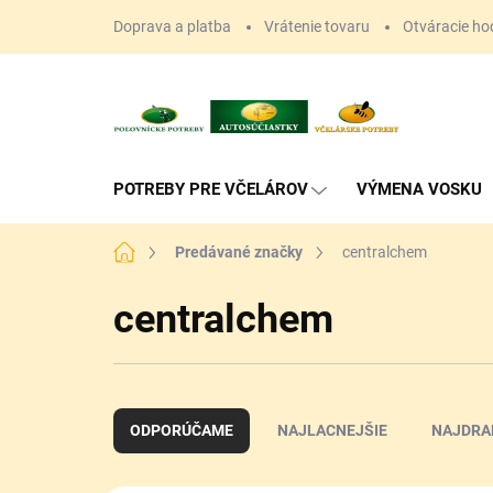
Prejsť
Doprava a platba
Vrátenie tovaru
Otváracie ho
na
obsah
POTREBY PRE VČELÁROV
VÝMENA VOSKU
Domov
Predávané značky
centralchem
centralchem
R
a
ODPORÚČAME
NAJLACNEJŠIE
NAJDRA
d
e