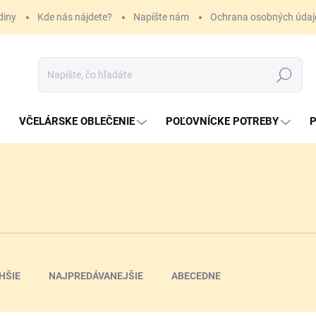
diny
Kde nás nájdete?
Napíšte nám
Ochrana osobných údaj
Hľadať
VČELÁRSKE OBLEČENIE
POĽOVNÍCKE POTREBY
P
HŠIE
NAJPREDÁVANEJŠIE
ABECEDNE