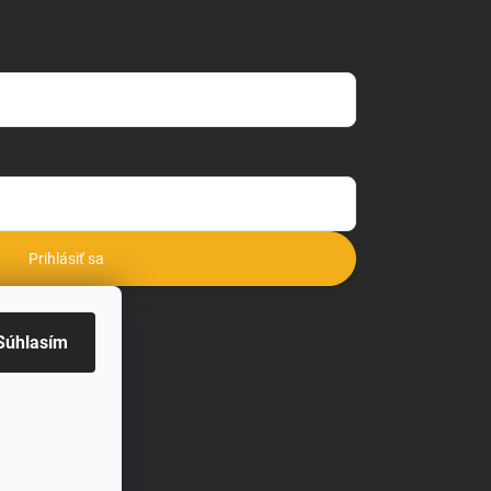
Prihlásiť sa
o
Súhlasím