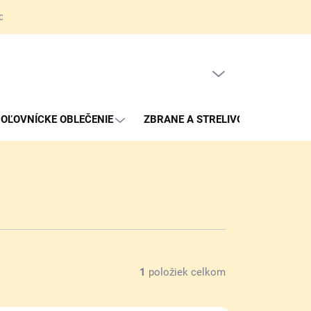
ov
Obchodné podmienky
Reklamačné podmienky
Kontakty
PRÁZDNY KOŠÍK
NÁKUPNÝ
KOŠÍK
OĽOVNÍCKE OBLEČENIE
ZBRANE A STRELIVO
1
položiek celkom