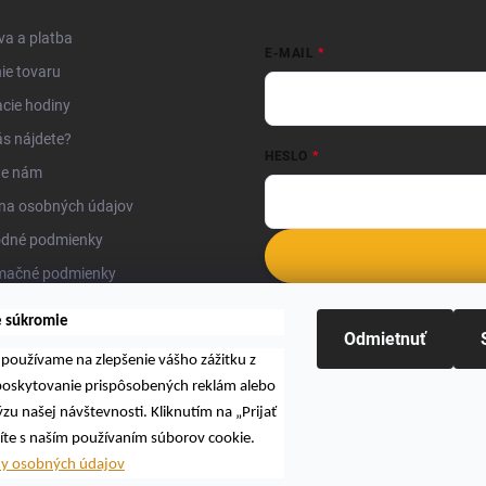
i
s
a a platba
u
E-MAIL
ie tovaru
cie hodiny
s nájdete?
HESLO
te nám
na osobných údajov
dné podmienky
mačné podmienky
Nová registrácia
Zabudnuté hesl
kty
e súkromie
Odmietnuť
používame na zlepšenie vášho zážitku z
 poskytovanie prispôsobených reklám alebo
zu našej návštevnosti. Kliknutím na „Prijať
íte s naším používaním súborov cookie.
Hľadať
ny osobných údajov