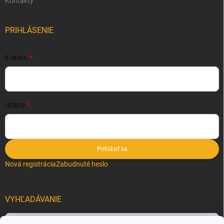
Kontakty
PRIHLÁSENIE
E-MAIL
HESLO
Prihlásiť sa
Nová registrácia
Zabudnuté heslo
VYHĽADÁVANIE
Hľadať