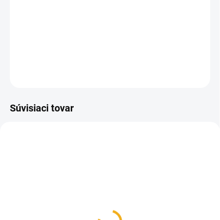
Cesto pre včely je doplnkové krmivo obohatené peľom a
vitamínmi, ktoré zabezpečia rozvoj včelstva hlavne na jar.
DETAILNÉ INFORMÁCIE
OPÝTAŤ SA
Súvisiaci tovar
VYPREDANÉ
SKLADOM
Krmítko rámikové 2l do
Krmitko stropné tunelové