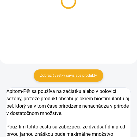
úľa B
Ještěd 5L
3,90 €
10,90 €
Detail
Do košíka
Zobraziť všetky súvisiace produkty
Apitom-P® sa používa na začiatku alebo v polovici
sezóny, pretože produkt obsahuje okrem biostimulantu aj
peľ, ktorý sa v tom čase prirodzene nenachádza v prírode
v dostatočnom množstve.
Použitím tohto cesta sa zabezpečí, že dvadsať dní pred
prvou jarnou znáškou bude maximálne množstvo