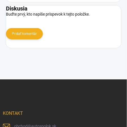
Diskusia
Buďte prvý, kto napíše príspevok k tejto položke.
Pridať komentár
Z
á
p
ä
t
i
KONTAKT
e
obchod
@
autospolok.sk