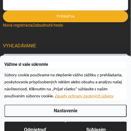
Prihlásiť sa
Nová registrácia
Zabudnuté heslo
VYHĽADÁVANIE
Hľadať
Vážime si vaše súkromie
Súbory cookie používame na zlepšenie vášho zážitku z prehliadania,
poskytovanie prispôsobených reklám alebo obsahu a analýzu našej
návštevnosti. Kliknutím na „Prijať všetko“ súhlasíte s naším
používaním súborov cookie.
Zásady ochrany osobných údajov
Copyright 2026
Včelárske a poľovnícke potreby AUTOSPOL O.K., s.r.o.
.
Nastavenie
Všetky práva vyhradené.
Upraviť nastavenie cookies
Vytvoril Shoptet
Odmietnuť
Súhlasím