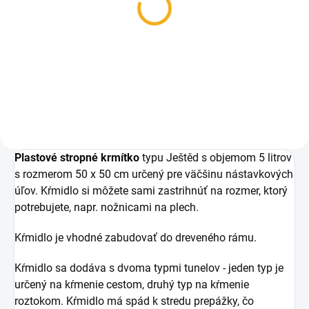
Stimulačno-liečivé cesto
s peľom APITOM-P
3,50 €
Do košíka
Plastové stropné krmítko
typu Ještěd s objemom 5 litrov
s rozmerom 50 x 50 cm určený pre väčšinu nástavkových
úľov. Kŕmidlo si môžete sami zastrihnúť na rozmer, ktorý
potrebujete, napr. nožnicami na plech.
Kŕmidlo je vhodné zabudovať do dreveného rámu.
Kŕmidlo sa dodáva s dvoma typmi tunelov - jeden typ je
určený na kŕmenie cestom, druhý typ na kŕmenie
roztokom. Kŕmidlo má spád k stredu prepážky, čo