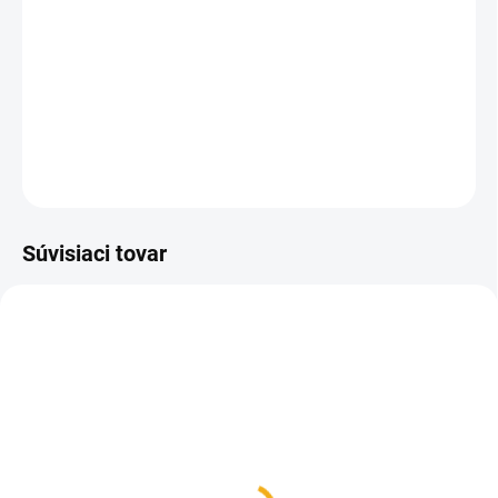
Vylepšené stropné krmítko so suchými zipsami proti
vyplavovaniu tunelu, v rohoch spevnené (model 2023).
Viď priložené video v sekcii video pri produkte.
DETAILNÉ INFORMÁCIE
OPÝTAŤ SA
Súvisiaci tovar
MOMENTÁLNE NEDOSTUPNÉ