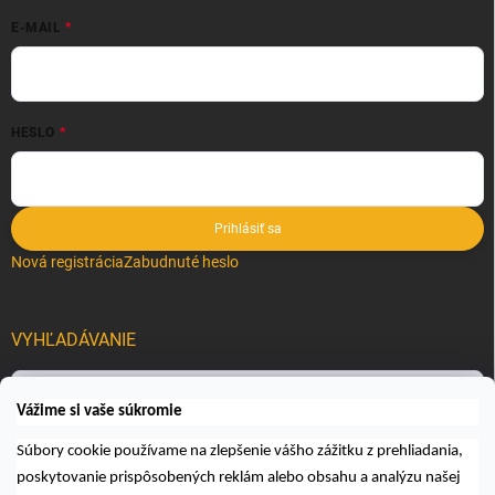
E-MAIL
HESLO
Prihlásiť sa
Nová registrácia
Zabudnuté heslo
VYHĽADÁVANIE
Hľadať
Vážime si vaše súkromie
Súbory cookie používame na zlepšenie vášho zážitku z prehliadania,
poskytovanie prispôsobených reklám alebo obsahu a analýzu našej