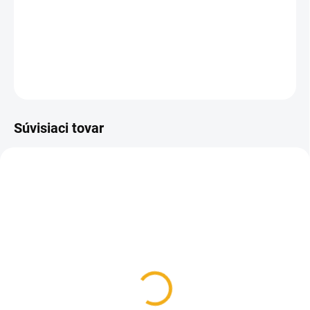
Sada opalitových značiek v piatich farbách na označenie
včelej matky s lepidlom.
DETAILNÉ INFORMÁCIE
OPÝTAŤ SA
Súvisiaci tovar
SKLADOM
SKLADOM
Sieťka na značenie
Pomôcka na lepenie
matiek
čísel na matky