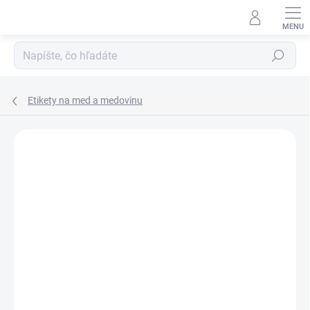
Prejsť
na
obsah
Hľadať
Etikety na med a medovinu