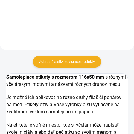
0,12 €
Do košíka
Detail
Zobraziť všetky súvisiace produkty
Samolepiace etikety s rozmerom 116x50 mm
s rôznymi
včelárskymi motívmi a názvami rôznych druhov medu.
Je možné ich aplikovať na rôzne druhy fliaš či pohárov
na med.
Etikety oživia Vaše výrobky a sú vytlačené na
kvalitnom lesklom samolepiacom papieri.
Na etikete je voľné miesto, kde si včelár môže napísať
svoje iniciály alebo dať pečiatku so svojím menom a