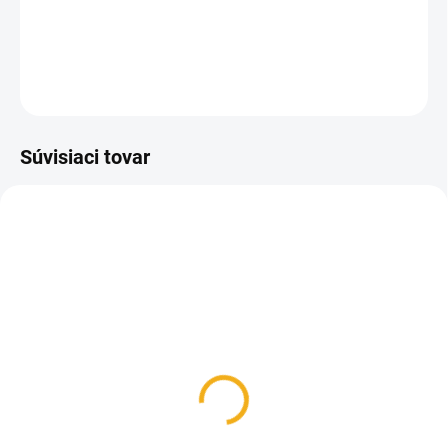
názvom "MED LIPOVÝ".
DETAILNÉ INFORMÁCIE
OPÝTAŤ SA
Súvisiaci tovar
SKLADOM
SKLADOM
Viečko na fľaše na med
Fľaša na med 720 ml
kovové zlaté so
sklenená faceta
včielkami
0,42 €