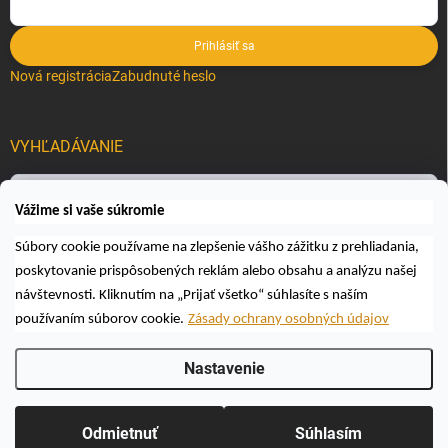
Prihlásiť sa
Nová registrácia
Zabudnuté heslo
VYHĽADÁVANIE
Hľadať
Vážime si vaše súkromie
Súbory cookie používame na zlepšenie vášho zážitku z prehliadania,
poskytovanie prispôsobených reklám alebo obsahu a analýzu našej
návštevnosti. Kliknutím na „Prijať všetko“ súhlasíte s naším
používaním súborov cookie.
Zásady ochrany osobných údajov
Copyright 2026
Včelárske a poľovnícke potreby AUTOSPOL O.K., s.r.o.
.
Nastavenie
Všetky práva vyhradené.
Upraviť nastavenie cookies
Vytvoril Shoptet
Odmietnuť
Súhlasím