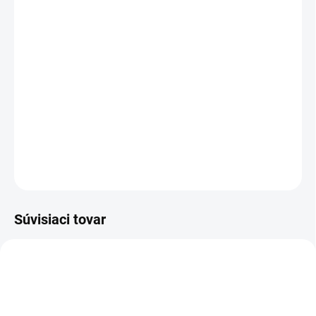
MOŽNOSTI
DORUČENIA
−
+
Pridať do košíka
Luxusné teplé vlnené ponožky, ktorými potešíte každého
poľovníka.
DETAILNÉ INFORMÁCIE
OPÝTAŤ SA
Súvisiaci tovar