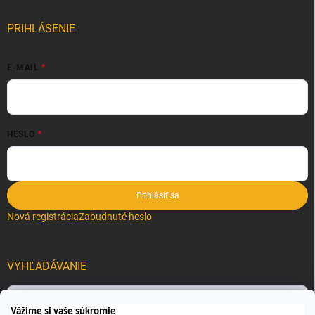
PRIHLÁSENIE
E-MAIL
HESLO
Prihlásiť sa
Nová registrácia
Zabudnuté heslo
VYHĽADÁVANIE
Hľadať
Vážime si vaše súkromie