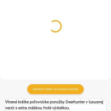
SKLADOM
SKLADOM
Deerhunter Rusky Silent
Deerhunter Zimná
Gloves
Čiapka Muflon
39,90 €
59,90 €
Detail
Detail
Zobraziť všetky súvisiace produkty
Vlnené krátke poľovnícke ponožky Deerhunter v luxusnej
verzii s extra mäkkou froté výstelkou
.