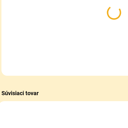
Kla
Nove
DETA
Súvisiaci tovar