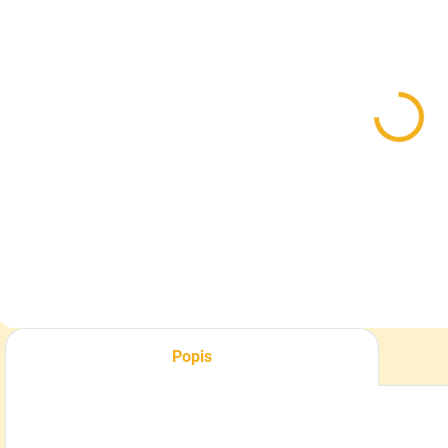
SKLADOM
SKLADOM
Dr. Hunter
Poľovnícke
M
Winter Lange
podkolienky
p
fukčné zimné
BOBR jar/jeseň
t
podkolienky
15,50 €
10,90 €
Detail
Detail
Popis