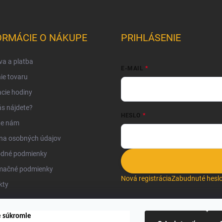
ORMÁCIE O NÁKUPE
PRIHLÁSENIE
a a platba
E-MAIL
ie tovaru
cie hodiny
s nájdete?
HESLO
te nám
na osobných údajov
dné podmienky
mačné podmienky
Nová registrácia
Zabudnuté hesl
kty
e súkromie