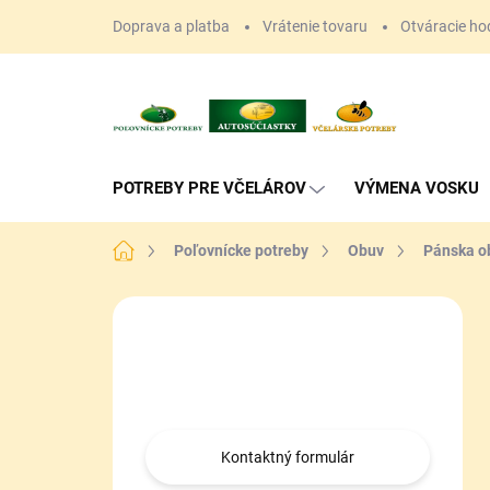
Prejsť
Doprava a platba
Vrátenie tovaru
Otváracie ho
na
obsah
POTREBY PRE VČELÁROV
VÝMENA VOSKU
Domov
Poľovnícke potreby
Obuv
Pánska o
B
o
Máte otázku?
č
n
Obráťte sa na nás.
ý
p
a
Kontaktný formulár
n