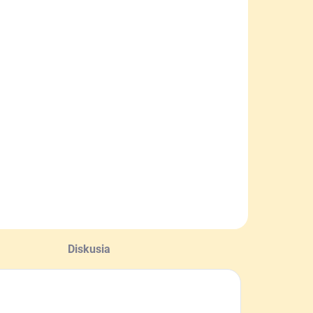
SKLADOM
SKLADOM
ikina pre
Mikina pre
oľovníka
poľovníka
epláková
tepláková s
kapucňou
32,90 €
41,90 €
Detail
Detail
Diskusia