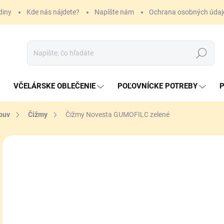
diny
Kde nás nájdete?
Napíšte nám
Ochrana osobných údaj
Hľadať
VČELÁRSKE OBLEČENIE
POĽOVNÍCKE POTREBY
P
buv
Čižmy
Čižmy Novesta GUMOFILC zelené
63
Jedn
ZVO
cena
VAR
MÔŽ
MOŽ