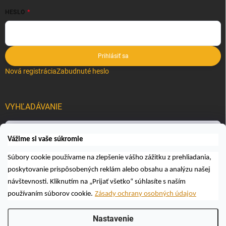
HESLO
Prihlásiť sa
Nová registrácia
Zabudnuté heslo
VYHĽADÁVANIE
Hľadať
Vážime si vaše súkromie
Súbory cookie používame na zlepšenie vášho zážitku z prehliadania,
poskytovanie prispôsobených reklám alebo obsahu a analýzu našej
návštevnosti. Kliknutím na „Prijať všetko“ súhlasíte s naším
používaním súborov cookie.
Zásady ochrany osobných údajov
Copyright 2026
Včelárske a poľovnícke potreby AUTOSPOL O.K., s.r.o.
.
Nastavenie
Všetky práva vyhradené.
Upraviť nastavenie cookies