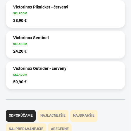
Victorinox Piknicker - červený
SKLADOM
38,90 €
Victorinox Sentinel
SKLADOM
24,20 €
Victorinox Outrider - červený
SKLADOM
59,90 €
R
a
ODPORÚČAME
NAJLACNEJŠIE
NAJDRAHŠIE
d
e
NAJPREDÁVANEJŠIE
ABECEDNE