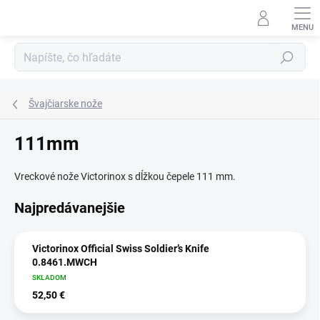
Prejsť
na
obsah
Hľadať
Švajčiarske nože
111mm
Vreckové nože Victorinox s dĺžkou čepele 111 mm.
Najpredávanejšie
Victorinox Official Swiss Soldier’s Knife
0.8461.MWCH
SKLADOM
52,50 €