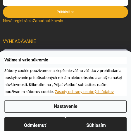
Prihlásiť sa
Nová registrácia
Zabudnuté heslo
VYHĽADÁVANIE
Hľadať
Vážime si vaše súkromie
Súbory cookie používame na zlepšenie vášho zážitku z prehliadania,
poskytovanie prispôsobených reklám alebo obsahu a analýzu našej
návštevnosti. Kliknutím na „Prijať všetko“ súhlasíte s naším
používaním súborov cookie.
Zásady ochrany osobných údajov
Copyright 2026
Včelárske a poľovnícke potreby AUTOSPOL O.K., s.r.o.
.
Nastavenie
Všetky práva vyhradené.
Upraviť nastavenie cookies
Vytvoril Shoptet
Odmietnuť
Súhlasím