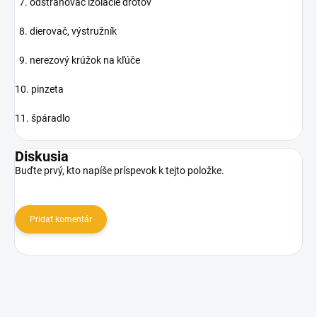
7. odstraňovač izolácie drôtov
8. dierovač, výstružník
9. nerezový krúžok na kľúče
10. pinzeta
11. špáradlo
Diskusia
Buďte prvý, kto napíše príspevok k tejto položke.
Pridať komentár