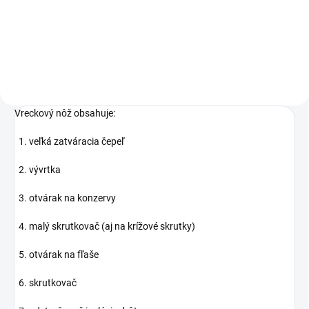
Do košíka
Vreckový nôž obsahuje:
1. veľká zatváracia čepeľ
2. vývrtka
3. otvárak na konzervy
4. malý skrutkovač (aj na krížové skrutky)
5. otvárak na fľaše
6. skrutkovač