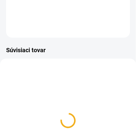
Vreckový nôž veľkosti 111 mm. Obsahuje 11 funkcií.
DETAILNÉ INFORMÁCIE
OPÝTAŤ SA
Súvisiaci tovar
SKLADOM
Victorinox 7.8714 brúska
na nože
17,30 €