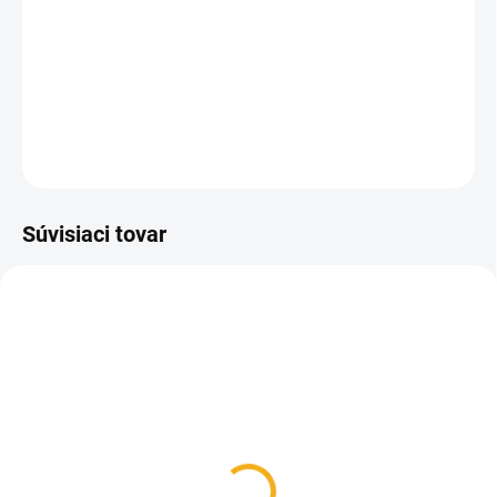
Vreckový nôž veľkosti 111 mm s poľovníckym motívom.
Obsahuje 12 funkcií.
DETAILNÉ INFORMÁCIE
OPÝTAŤ SA
Súvisiaci tovar
SKLADOM
SKLADOM
Victorinox 7.8714 brúska
Lovecká dýka Mikov