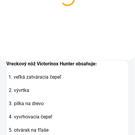
na nože
SKAUT 375-NH-1
17,30 €
35,20 €
Do košíka
Do košíka
Vreckový nôž Victorinox Hunter obsahuje:
1. veľká zatváracia čepeľ
2. vývrtka
3. pílka na drevo
4. vyvrhovacia čepeľ
5. otvárak na fľaše