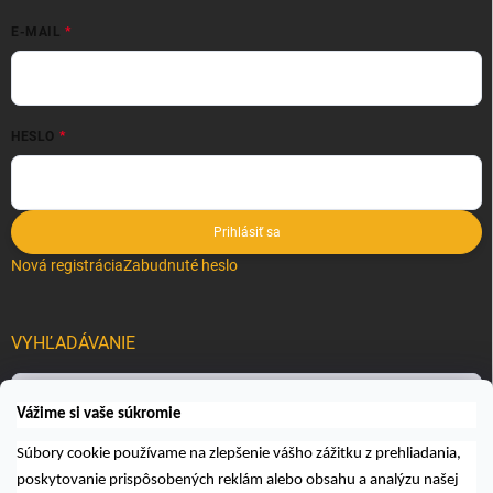
E-MAIL
HESLO
Prihlásiť sa
Nová registrácia
Zabudnuté heslo
VYHĽADÁVANIE
Hľadať
Vážime si vaše súkromie
Súbory cookie používame na zlepšenie vášho zážitku z prehliadania,
poskytovanie prispôsobených reklám alebo obsahu a analýzu našej