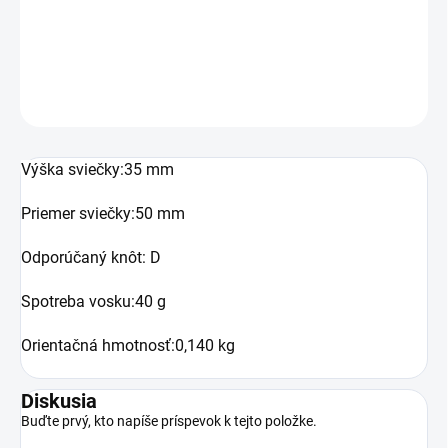
Silikónová forma na výrobu sviečky: Včela na pláste
DETAILNÉ INFORMÁCIE
OPÝTAŤ SA
Výška sviečky:35 mm
Priemer sviečky:50 mm
Odporúčaný knôt: D
Spotreba vosku:40 g
Orientačná hmotnosť:0,140 kg
Diskusia
Buďte prvý, kto napíše príspevok k tejto položke.