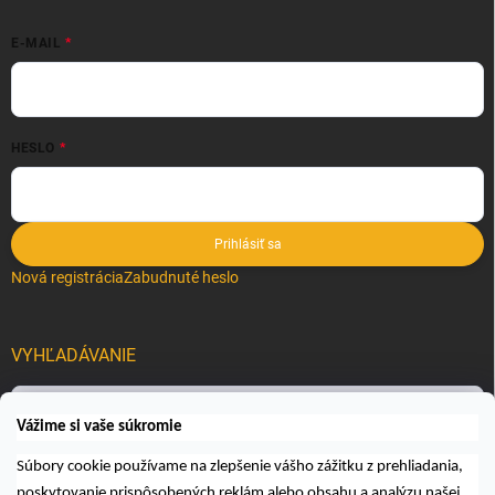
E-MAIL
HESLO
Prihlásiť sa
Nová registrácia
Zabudnuté heslo
VYHĽADÁVANIE
Hľadať
Vážime si vaše súkromie
Súbory cookie používame na zlepšenie vášho zážitku z prehliadania,
poskytovanie prispôsobených reklám alebo obsahu a analýzu našej