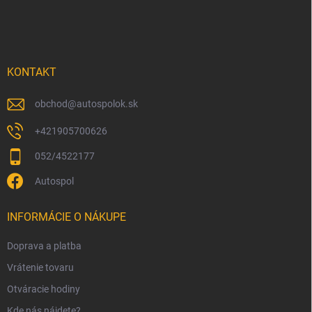
á
p
ä
t
i
KONTAKT
e
obchod
@
autospolok.sk
+421905700626
052/4522177
Autospol
INFORMÁCIE O NÁKUPE
Doprava a platba
Vrátenie tovaru
Otváracie hodiny
Kde nás nájdete?