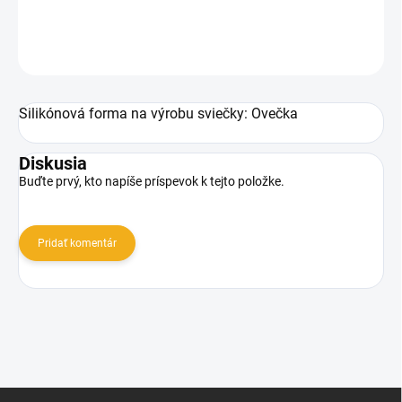
DETAILNÉ INFORMÁCIE
OPÝTAŤ SA
Silikónová forma na výrobu sviečky: Ovečka
Diskusia
Buďte prvý, kto napíše príspevok k tejto položke.
Pridať komentár
Z