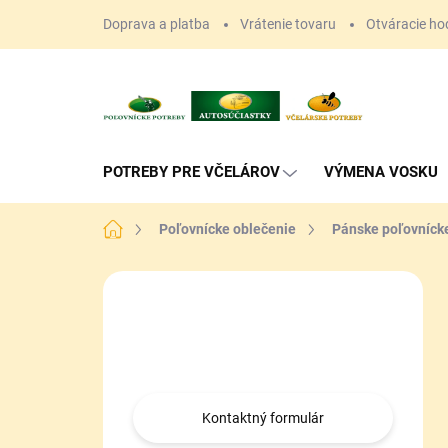
Prejsť
Doprava a platba
Vrátenie tovaru
Otváracie ho
na
obsah
POTREBY PRE VČELÁROV
VÝMENA VOSKU
Domov
Poľovnícke oblečenie
Pánske poľovníck
B
o
Máte otázku?
č
n
Obráťte sa na nás.
ý
p
a
Kontaktný formulár
n