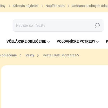
diny
Kde nás nájdete?
Napíšte nám
Ochrana osobných údaj
Hľadať
VČELÁRSKE OBLEČENIE
POĽOVNÍCKE POTREBY
P
e oblečenie
Vesty
Vesta HART Montaraz-V
ZNAČKA:
HART
79
Jedn
ZVO
cena
VAR