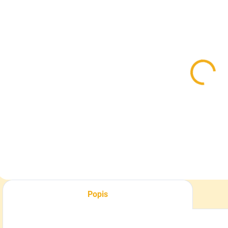
SKLADOM
SKLADOM
Poľovnícka
Pánske
flísová mikina
nohavice
Pinewood
HART IBERO-T
Tiveden
green
39,90 €
69,90 €
Detail
Detail
Popis