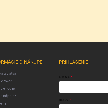
ORMÁCIE O NÁKUPE
PRIHLÁSENIE
a a platba
E-MAIL
ie tovaru
cie hodiny
s nájdete?
HESLO
te nám