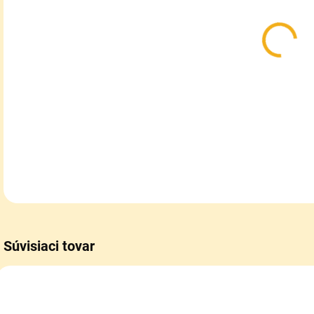
MÔŽ
MOŽ
Zat
neš
DETA
Súvisiaci tovar