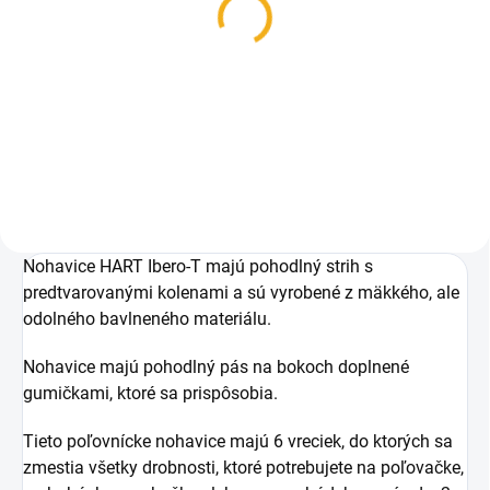
T-Shirt - Tričko
79,90 €
Dvojbalenie
Detail
29,90 €
Detail
Nohavice HART Ibero-T majú pohodlný strih s
predtvarovanými kolenami a sú vyrobené z mäkkého, ale
odolného bavlneného materiálu.
Nohavice majú pohodlný pás na bokoch doplnené
gumičkami, ktoré sa prispôsobia.
Tieto poľovnícke nohavice majú 6 vreciek, do ktorých sa
zmestia všetky drobnosti, ktoré potrebujete na poľovačke,