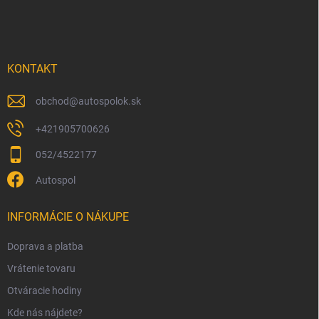
á
p
ä
t
i
KONTAKT
e
obchod
@
autospolok.sk
+421905700626
052/4522177
Autospol
INFORMÁCIE O NÁKUPE
Doprava a platba
Vrátenie tovaru
Otváracie hodiny
Kde nás nájdete?