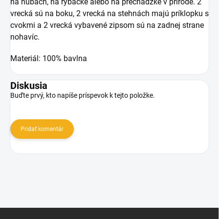
na hubách, na rybačke alebo na prechádzke v prírode. 2
vrecká sú na boku, 2 vrecká na stehnách majú príklopku s
cvokmi a 2 vrecká vybavené zipsom sú na zadnej strane
nohavíc.
Materiál: 100% bavlna
Diskusia
Buďte prvý, kto napíše príspevok k tejto položke.
Pridať komentár
Z