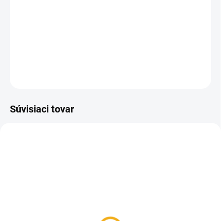
Pánske poľovnícke nohavice HART Ibero-T z mäkkej
bavlnenej látky.
DETAILNÉ INFORMÁCIE
OPÝTAŤ SA
Súvisiaci tovar
SKLADOM
SKLADOM
Vesta HART Montaraz-V
Deerhunter Basic 2-Pack