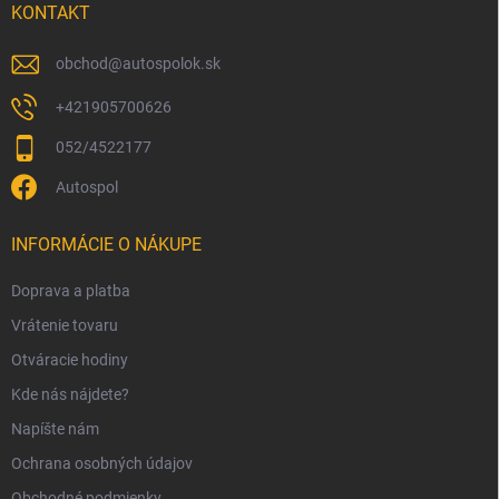
i
KONTAKT
e
obchod
@
autospolok.sk
+421905700626
052/4522177
Autospol
INFORMÁCIE O NÁKUPE
Doprava a platba
Vrátenie tovaru
Otváracie hodiny
Kde nás nájdete?
Napíšte nám
Ochrana osobných údajov
Obchodné podmienky