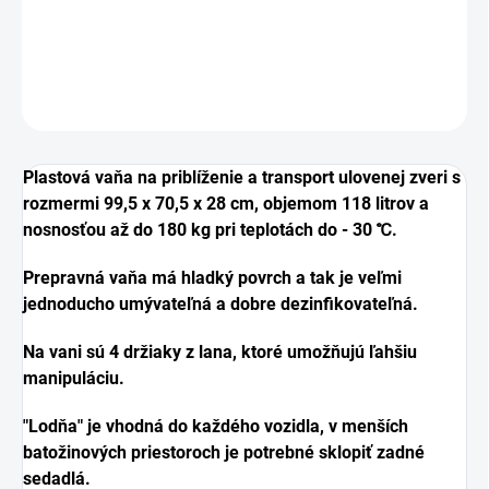
Plastová vaňa na zver, krmivo a pod.
DETAILNÉ INFORMÁCIE
OPÝTAŤ SA
Plastová vaňa na priblíženie a transport ulovenej zveri s
rozmermi 99,5 x 70,5 x 28 cm, objemom 118 litrov a
nosnosťou až do 180 kg pri teplotách do - 30 ℃.
Prepravná vaňa má hladký povrch a tak je veľmi
jednoducho umývateľná a dobre dezinfikovateľná.
Na vani sú 4 držiaky z lana, ktoré umožňujú ľahšiu
manipuláciu.
"Lodňa" je vhodná do každého vozidla, v menších
batožinových priestoroch je potrebné sklopiť zadné
sedadlá.