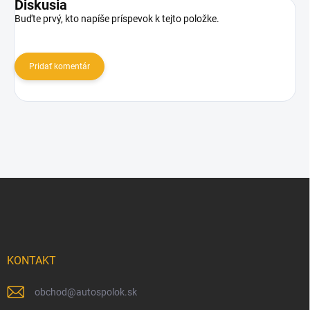
Diskusia
Buďte prvý, kto napíše príspevok k tejto položke.
Pridať komentár
Z
á
p
ä
t
i
KONTAKT
e
obchod
@
autospolok.sk