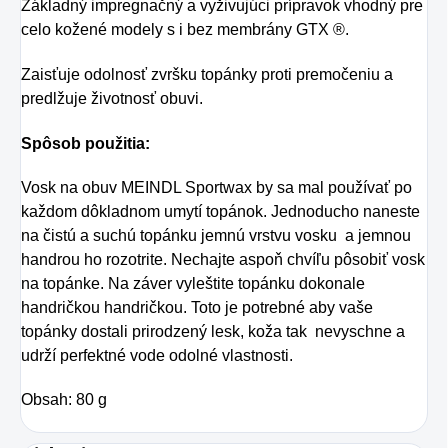
Základný
impregnačný a
vyživujúci
prípravok vhodný
pre
celo kožené
modely
s i
bez
membrány
G
TX ®
.
Zaisťuje odolnosť
zvršku
topánky proti
premočeniu
a
predlžuje
životnosť
obuvi
.
Spôsob použitia:
Vosk na obuv MEINDL Sportwax
by sa mal používať po
každom dôkladnom umytí topánok. Jednoducho n
aneste
na čistú a suchú topánku jemnú vrstvu vosku a jemnou
handrou ho rozotrite. Nechajte aspoň chvíľu pôsobiť vosk
na topánke. Na záver vyleštite topánku dokonale
handričkou handričkou. Toto je potrebné aby vaše
topánky dostali prirodzený lesk, koža tak nevyschne a
udrží perfektné vode odolné vlastnosti.
Obsah: 80 g