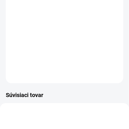
MOŽNOSTI
DORUČENIA
−
+
Pridať do košíka
Vosk na obuv MEINDL Sportwax slúži na dokonalé
ošetrenie vašej poľovníckej a turistickej obuvi Meindl.
DETAILNÉ INFORMÁCIE
OPÝTAŤ SA
Súvisiaci tovar