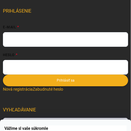
PRIHLÁSENIE
E-MAIL
HESLO
Prihlásiť sa
Nová registrácia
Zabudnuté heslo
VYHĽADÁVANIE
Hľadať
Vážime si vaše súkromie