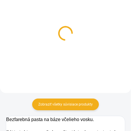
SKLADOM
SKLADOM
Meindl Wet Proof
MEINDL ISLAND MFS
impregnácia
ACTIVE
14,90 €
339 €
Do košíka
Detail
Zobraziť všetky súvisiace produkty
Bezfarebná
pasta
na
báze
včelieho
vosku
.