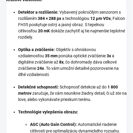
Detektor a rozlíšenie:
Vybavený pokročilým senzorom s
rozlíšením
384 × 288 px
a technológiou
12 µm VOx
, Falcon
FH35 poskytuje ostrý a jasný obraz. S tepelnou
citlivosťou
20 mK
dokáže zachytiť aj tie najmenšie teplotné
rozdiely.
Optika a zväčšenie:
Objektív s ohniskovou
vzdialenosťou
35 mm
ponúka optické zväčšenie
3x
a
digitálne zväčšenie až
8x
, čo dohromady dáva celkové
zväčšenie
24x
. To vám umožní detailné pozorovanie na
dlhé vzdialenosti.
Detekčné schopnosti:
Schopnosť detekcie až do
1 800
metrov
zaručuje, že vám neunikne žiadny detail, či už ste na
love, alebo vykonávate prieskum terénu.
Technológie vylepšenia obrazu:
AGC (Auto Gain Control):
Automatické riadenie
citlivosti pre optimalizáciu dynamického rozsahu.