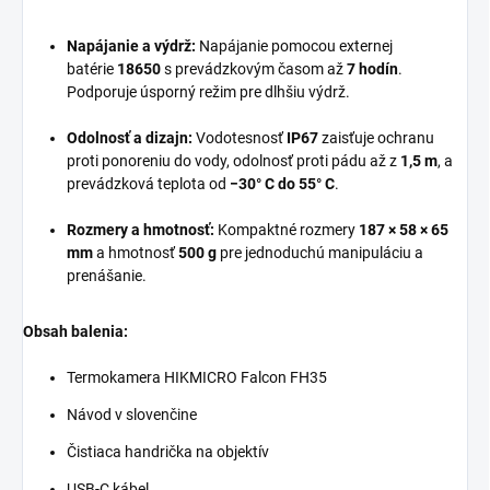
Napájanie a výdrž:
Napájanie pomocou externej
batérie
18650
s prevádzkovým časom až
7 hodín
.
Podporuje úsporný režim pre dlhšiu výdrž.
Odolnosť a dizajn:
Vodotesnosť
IP67
zaisťuje ochranu
proti ponoreniu do vody, odolnosť proti pádu až z
1,5 m
, a
prevádzková teplota od
−30° C do 55° C
.
Rozmery a hmotnosť:
Kompaktné rozmery
187 × 58 × 65
mm
a hmotnosť
500 g
pre jednoduchú manipuláciu a
prenášanie.
Obsah balenia:
Termokamera HIKMICRO Falcon FH35
Návod v slovenčine
Čistiaca handrička na objektív
USB-C kábel