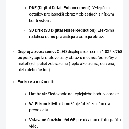
DDE (Digital Detail Enhancement):
Vylepšenie
detailov pre jasnejší obraz v oblastiach s nízkym
kontrastom.
3D DNR (3D Digital Noise Reduction):
Efektívna
redukcia šumu pre čistejší a ostrejší obraz.
Displej a zobrazenie:
OLED displej s rozlíšením
1 024 × 768
px
poskytuje krištáľovo čistý obraz s možnosťou voľby z
niekoľkých paliet zobrazenia (teplo ako čierna, červená,
biela alebo fusion).
Funkcie a možnosti:
Hot track:
Sledovanie najteplejšieho bodu v obraze.
Wi-Fi konektivita:
Umožňuje ľahké zdieľanie a
prenos dát.
Vstavané úložisko:
64 GB
pre ukladanie fotografií a
videí.