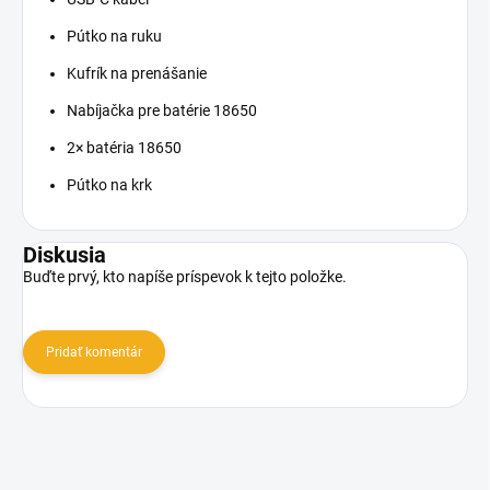
Pútko na ruku
Kufrík na prenášanie
Nabíjačka pre batérie 18650
2× batéria 18650
Pútko na krk
Diskusia
Buďte prvý, kto napíše príspevok k tejto položke.
Pridať komentár