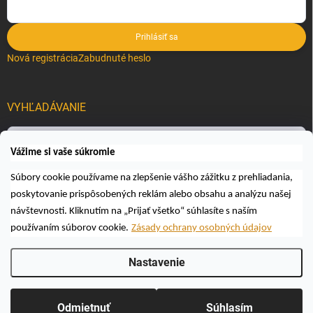
Prihlásiť sa
Nová registrácia
Zabudnuté heslo
VYHĽADÁVANIE
Hľadať
Vážime si vaše súkromie
Súbory cookie používame na zlepšenie vášho zážitku z prehliadania,
poskytovanie prispôsobených reklám alebo obsahu a analýzu našej
návštevnosti. Kliknutím na „Prijať všetko“ súhlasíte s naším
používaním súborov cookie.
Zásady ochrany osobných údajov
Copyright 2026
Včelárske a poľovnícke potreby AUTOSPOL O.K., s.r.o.
.
Nastavenie
Všetky práva vyhradené.
Upraviť nastavenie cookies
Vytvoril Shoptet
Odmietnuť
Súhlasím