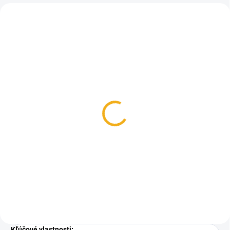
SKLADOM
Nastreľovací terč pre
termovíziu 10 ks - sada
od značky Hikmicro
12 €
Do košíka
Kľúčové vlastnosti: