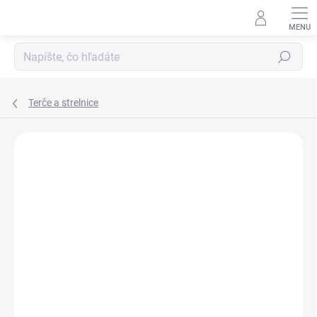
Prejsť
na
obsah
Hľadať
Terče a strelnice
ZNAČKA:
HIKMICRO