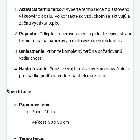
Aktivácia termo terčov
: Vyberte termo terče z plastového
vákuového obalu. Po kontakte so vzduchom sa aktivujú a
začnú vydávať teplo.
Pripnutie
: Odlepte papierovú vrstvu a prilepte lepivú stranu
termo terča na papierový terč do vyznačených kruhov.
Umiestnenie
: Pripnite kompletný terč na požadovanú
vzdialenosť.
Nastreľovanie
: Použite svoj termovízny zameriavač alebo
predsádku podľa návodu k nastreleniu zbrane.
Špecifikácie:
Papierové terče
:
Počet: 10 ks
Veľkosť: 30 x 30 cm
Termo terče
: