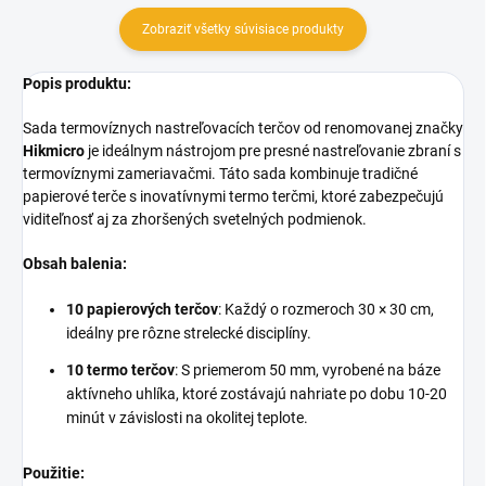
Zobraziť všetky súvisiace produkty
Popis produktu:
Sada termovíznych nastreľovacích terčov od renomovanej značky
Hikmicro
je ideálnym nástrojom pre presné nastreľovanie zbraní s
termovíznymi zameriavačmi. Táto sada kombinuje tradičné
papierové terče s inovatívnymi termo terčmi, ktoré zabezpečujú
viditeľnosť aj za zhoršených svetelných podmienok.
Obsah balenia:
10 papierových terčov
: Každý o rozmeroch 30 × 30 cm,
ideálny pre rôzne strelecké disciplíny.
10 termo terčov
: S priemerom 50 mm, vyrobené na báze
aktívneho uhlíka, ktoré zostávajú nahriate po dobu 10-20
minút v závislosti na okolitej teplote.
Použitie: