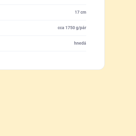
17 cm
cca 1750 g/pár
hnedá