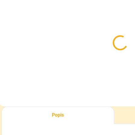
SKLADOM
SKLADOM
Šnúrky do
Vložky do
I
topánok
topánok
Meindl
Meindl Island
s
Active MFS
3,95 €
16,90 €
Detail
Detail
Popis