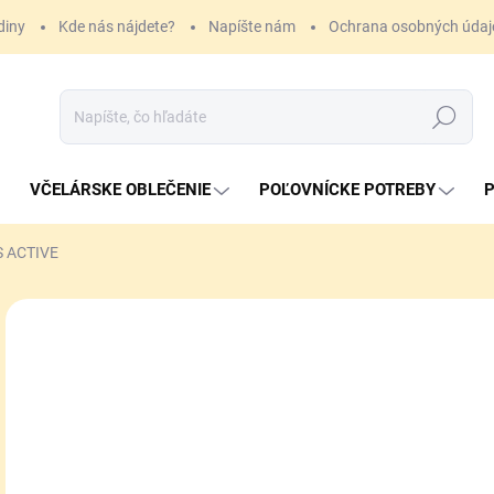
diny
Kde nás nájdete?
Napíšte nám
Ochrana osobných údaj
Hľadať
VČELÁRSKE OBLEČENIE
POĽOVNÍCKE POTREBY
P
 ACTIVE
ZNAČKA:
MEINDL
33
Jedn
ZVO
cena
VAR