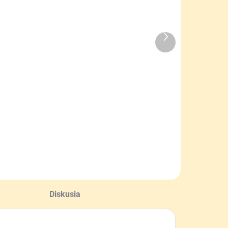
Ďalší
SKLADOM
SKLADOM
produkt
nproducts
Meindl Wet
impregnačný
Proof
prej na obuv
impregnácia
15 €
14,90 €
Do košíka
Do košíka
Diskusia