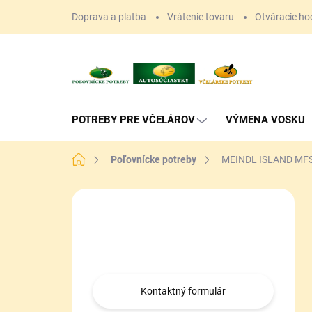
Prejsť
Doprava a platba
Vrátenie tovaru
Otváracie ho
na
obsah
POTREBY PRE VČELÁROV
VÝMENA VOSKU
Domov
Poľovnícke potreby
MEINDL ISLAND MFS
B
o
Máte otázku?
č
n
Obráťte sa na nás.
ý
p
a
Kontaktný formulár
n