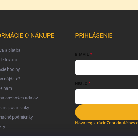
ORMÁCIE O NÁKUPE
PRIHLÁSENIE
a a platba
E-MAIL
ie tovaru
cie hodiny
s nájdete?
HESLO
te nám
na osobných údajov
dné podmienky
mačné podmienky
Nová registrácia
Zabudnuté hesl
kty