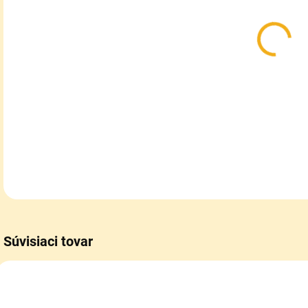
MÔŽ
MOŽ
Naj
tur
DETA
Súvisiaci tovar