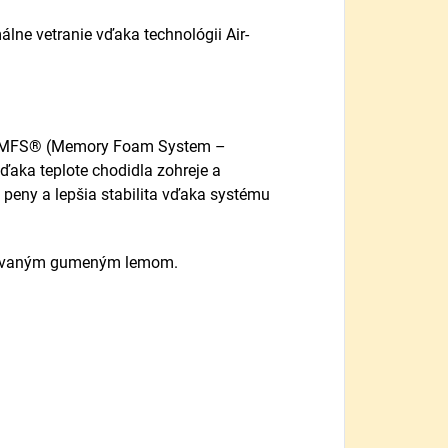
álne vetranie vďaka technológii Air-
om MFS® (Memory Foam System –
aka teplote chodidla zohreje a
 peny a lepšia stabilita vďaka systému
grovaným gumeným lemom.