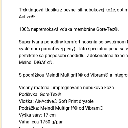
Trekkingová klasika z pevnej sil-nubukovej kože, optim
Active®.
100% nepremokavá vďaka membráne Gore-Tex®.
Super tvar a pohodlný komfort nosenia so systém
systémom pamäťovej peny). Táto špeciálna pena sa vď
perfektne sa prispôsobí chodidlu. Zdokonalená fixácia
Meindl DiGAfix®.
S podrážkou Meindl Multigriff® od Vibram® a inte
Vrchný materiál: impregnovaná nubuková koža
Podšívka: Gore-Tex®
Vložka: Air-Active® Soft Print drysole
Podrážka: Meindl Multigriff® od Vibram®
Výška sáry: 17 cm
Váha: cca 1750 g/pár