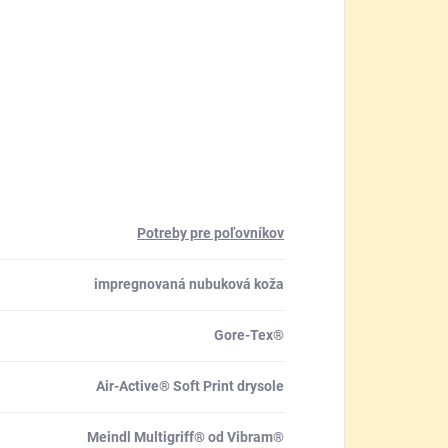
Potreby pre poľovníkov
impregnovaná nubuková koža
Gore-Tex®
Air-Active® Soft Print drysole
Meindl Multigriff® od Vibram®