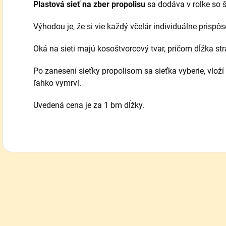
Plastová sieť na zber propolisu
sa dodáva v rolke so 
Výhodou je, že si vie každý včelár individuálne prispô
Oká na sieti majú kosoštvorcový tvar, pričom dĺžka st
Po zanesení sieťky propolisom sa sieťka vyberie, vlož
ľahko vymrví.
Uvedená cena je za 1 bm dĺžky.