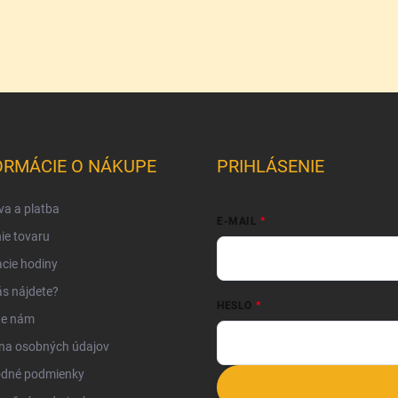
ORMÁCIE O NÁKUPE
PRIHLÁSENIE
a a platba
E-MAIL
ie tovaru
cie hodiny
s nájdete?
HESLO
te nám
na osobných údajov
dné podmienky