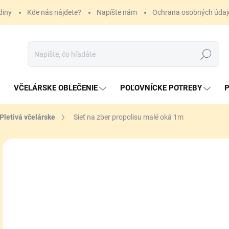
diny
Kde nás nájdete?
Napíšte nám
Ochrana osobných údaj
Hľadať
VČELÁRSKE OBLEČENIE
POĽOVNÍCKE POTREBY
P
Pletivá včelárske
Sieť na zber propolisu malé oká 1m
2,
Jedn
SK
cena
MÔŽ
DO:
10.
MOŽ
DOR