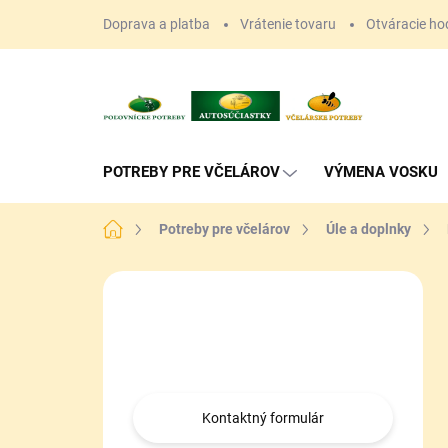
Prejsť
Doprava a platba
Vrátenie tovaru
Otváracie ho
na
obsah
POTREBY PRE VČELÁROV
VÝMENA VOSKU
Domov
Potreby pre včelárov
Úle a doplnky
B
o
Máte otázku?
č
n
Obráťte sa na nás.
ý
p
a
Kontaktný formulár
n