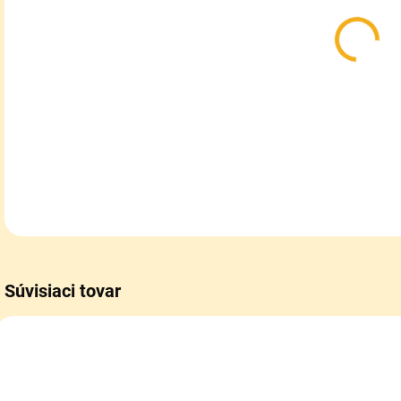
Sieť
úľa.
DETA
Súvisiaci tovar