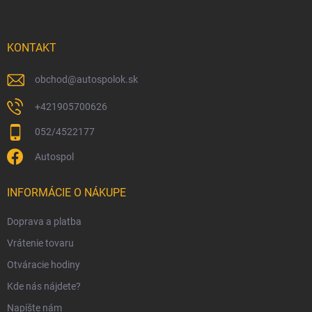
p
ä
t
i
KONTAKT
e
obchod
@
autospolok.sk
+421905700626
052/4522177
Autospol
INFORMÁCIE O NÁKUPE
Doprava a platba
Vrátenie tovaru
Otváracie hodiny
Kde nás nájdete?
Napíšte nám