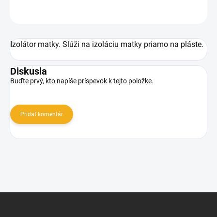
OPÝTAŤ SA
Izolátor matky. Slúži na izoláciu matky priamo na pláste.
Diskusia
Buďte prvý, kto napíše príspevok k tejto položke.
Pridať komentár
Z
á