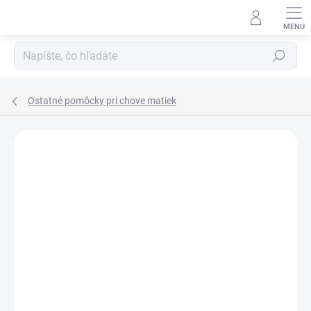
Prejsť
na
obsah
Hľadať
Ostatné pomôcky pri chove matiek