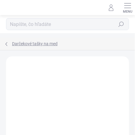
Prejsť
na
obsah
Hľadať
Darčekové tašky na med