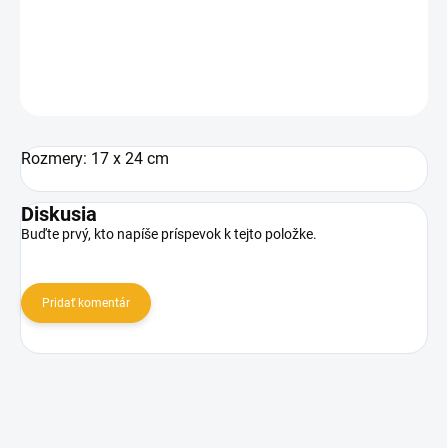
medu v sklenenej fľaši 720 ml.
DETAILNÉ INFORMÁCIE
OPÝTAŤ SA
Rozmery: 17 x 24 cm
Diskusia
Buďte prvý, kto napíše príspevok k tejto položke.
Pridať komentár