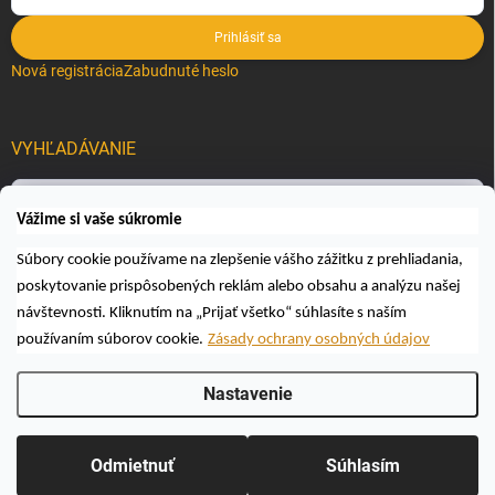
Prihlásiť sa
Nová registrácia
Zabudnuté heslo
VYHĽADÁVANIE
Hľadať
Vážime si vaše súkromie
Súbory cookie používame na zlepšenie vášho zážitku z prehliadania,
poskytovanie prispôsobených reklám alebo obsahu a analýzu našej
návštevnosti. Kliknutím na „Prijať všetko“ súhlasíte s naším
používaním súborov cookie.
Zásady ochrany osobných údajov
Copyright 2026
Včelárske a poľovnícke potreby AUTOSPOL O.K., s.r.o.
.
Nastavenie
Všetky práva vyhradené.
Upraviť nastavenie cookies
Vytvoril Shoptet
Odmietnuť
Súhlasím